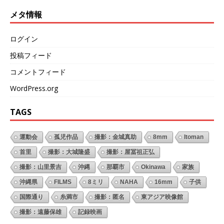
メタ情報
ログイン
投稿フィード
コメントフィード
WordPress.org
TAGS
運動会
孤児作品
撮影：金城真助
8mm
Itoman
首里
撮影：大城隆盛
撮影：屋冨祖正弘
撮影：山里景吉
沖縄
那覇市
Okinawa
家族
沖縄県
FILMS
8ミリ
NAHA
16mm
子供
国際通り
糸満市
撮影：匿名
東アジア映像館
撮影：遠藤保雄
記録映画