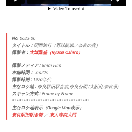
No.
0623-00
タイトル：
関西旅行（野球観戦／奈良の鹿）
撮影者：
大城隆盛（Ryusei Oshiro）
撮影メディア :
8mm Film
本編時間：
3m22s
撮影時期 :
1970年代
主なロケ地 :
奈良駅旧駅舎前,奈良公園 (大阪府,奈良県)
スキャン方式 :
Frame by Frame
*********************************
主なロケ地表示（Google Map表示）
奈良駅旧駅舎前
／
東大寺南大門