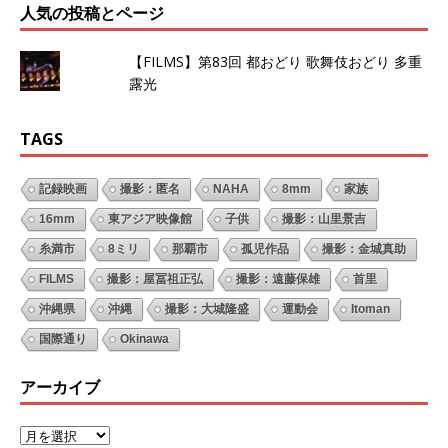
人気の投稿とページ
【FILMS】第83回 都おどり 歌舞伎おどり 多重
露光
TAGS
記録映画
撮影：匿名
NAHA
8mm
家族
16mm
東アジア映像館
子供
撮影：山里景吉
糸満市
8ミリ
那覇市
孤児作品
撮影：金城真助
FILMS
撮影：屋冨祖正弘
撮影：遠藤保雄
首里
沖縄県
沖縄
撮影：大城隆盛
運動会
Itoman
国際通り
Okinawa
アーカイブ