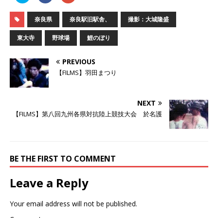
ッ
c
ッ
ク
e
ク
し
b
し
奈良県
奈良駅旧駅舎、
撮影：大城隆盛
て
o
て
T
o
G
w
k
o
東大寺
野球場
鯉のぼり
i
で
o
t
共
g
t
有
l
e
す
e
PREVIOUS
r
る
+
で
に
で
【FILMS】羽田まつり
共
は
共
有
ク
有
(
リ
(
新
ッ
新
し
ク
し
NEXT
い
し
い
ウ
て
ウ
【FILMS】第八回九州各県対抗陸上競技大会 於名護
ィ
く
ィ
ン
だ
ン
ド
さ
ド
ウ
い
ウ
で
(
で
開
新
開
き
し
き
BE THE FIRST TO COMMENT
ま
い
ま
す
ウ
す
)
ィ
)
ン
Leave a Reply
ド
ウ
で
開
Your email address will not be published.
き
ま
す