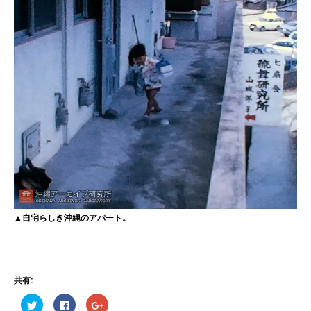
▲自宅らしき沖縄のアパート。
共有:
ク
F
ク
リ
a
リ