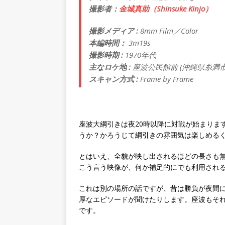
撮影者：
金城真助（Shinsuke Kinjo）
撮影メディア :
8mm Film／Color
本編時間：
3m19s
撮影時期 :
1970年代
主なロケ地 :
座波公民館前 (沖縄県糸満市
スキャン方式 :
Frame by Frame
座波大綱引きは夜20時以降に対戦が始まりま
うか？かろうじて綱引きの雰囲気は楽しめる
とはいえ、全貌が映し出されるほどの長さも
こう言う映像が、何か補足的にでも利用され
これは別の場所の話ですが、昔は勝負が夜間
厚なエピソードが聞けたりします。座波もそ
です。