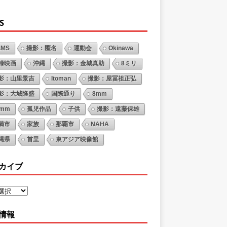
S
LMS
撮影：匿名
運動会
Okinawa
録映画
沖縄
撮影：金城真助
8ミリ
影：山里景吉
Itoman
撮影：屋冨祖正弘
影：大城隆盛
国際通り
8mm
6mm
孤児作品
子供
撮影：遠藤保雄
満市
家族
那覇市
NAHA
縄県
首里
東アジア映像館
カイブ
情報