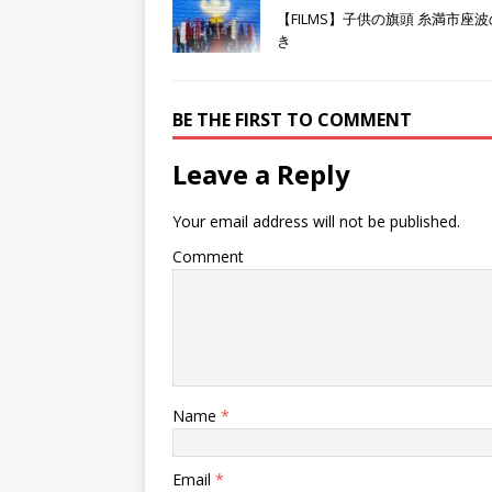
t
共
g
t
有
l
【FILMS】子供の旗頭 糸満市座
e
す
e
き
r
る
+
で
に
で
共
は
共
有
ク
有
(
リ
(
新
ッ
新
BE THE FIRST TO COMMENT
し
ク
し
い
し
い
ウ
て
ウ
ィ
く
ィ
Leave a Reply
ン
だ
ン
ド
さ
ド
ウ
い
ウ
で
(
で
Your email address will not be published.
開
新
開
き
し
き
ま
い
ま
Comment
す
ウ
す
)
ィ
)
ン
ド
ウ
で
開
き
ま
す
)
Name
*
Email
*