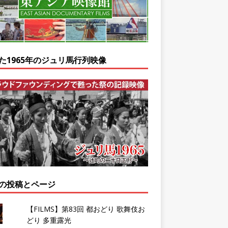
た1965年のジュリ馬行列映像
の投稿とページ
【FILMS】第83回 都おどり 歌舞伎お
どり 多重露光