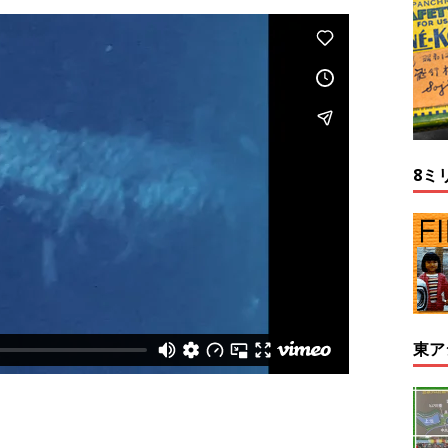
8ミ
東ア