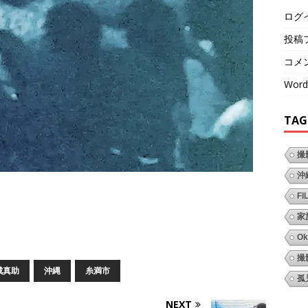
ログ
投稿
コメ
Word
TAG
撮
沖
FI
家
Ok
撮
城真助
沖縄
糸満市
孤
NEXT