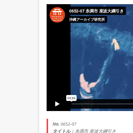
No.
0652-07
タイトル：
糸満市 座波大綱引き