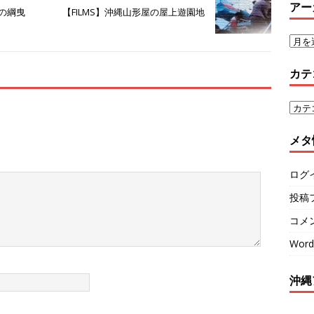
アー
波の綱曳
【FILMS】沖縄山形屋の屋上遊園地
カテ
メタ
ログ
投稿
コメ
Word
沖縄