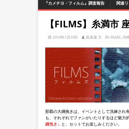
『カメチヨ・フィルム』調査報告
関連リ
【FILMS】糸満市
2019年1月29日
真喜屋 力
FILMS
,
沖
那覇の大綱挽きは、イベントとして洗練され
も、それぞれでファンがいたりするほど魅力
綱曳き」
と、セットでお楽しみください。