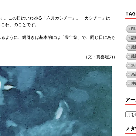
TAG
ます。この日はいわゆる「六月カシチー」。「カシチー」は
おこわ」のことです。
FI
れるように、綱引きは基本的には「豊年祭」で、同じ日にあち
記
撮
（文：真喜屋力）
撮
1
糸
沖
アー
メタ