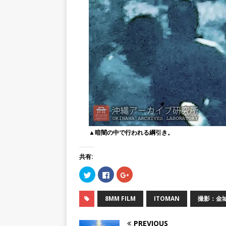
▲暗闇の中で行われる綱引き。
共有:
ク
F
ク
リ
a
リ
ッ
c
ッ
ク
e
ク
し
b
し
8MM FILM
ITOMAN
撮影：金
て
o
て
T
o
G
w
k
o
i
で
o
PREVIOUS