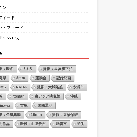
イン
フィード
ントフィード
Press.org
S
影：匿名
8ミリ
撮影：屋冨祖正弘
縄県
8mm
運動会
記録映画
LMS
NAHA
撮影：大城隆盛
糸満市
族
Itoman
東アジア映像館
沖縄
inawa
首里
国際通り
影：金城真助
16mm
撮影：遠藤保雄
児作品
撮影：山里景吉
那覇市
子供