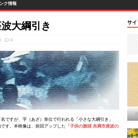
ンク情報
 座波大綱引き
サイ
縄
0
有名ですが、字（あざ）単位で行われる「小さな大綱引き」
的です。本映像は、前回アップした
「子供の旗頭 糸満市座波の