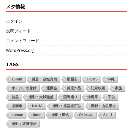
メタ情報
ログイン
投稿フィード
コメントフィード
WordPress.org
TAGS
16mm
撮影：金城真助
那覇市
FILMS
沖縄
東アジア映像館
運動会
孤児作品
記録映画
家族
首里
撮影：大城隆盛
国際通り
沖縄県
子供
糸満市
NAHA
撮影：屋冨祖正弘
撮影：山里景吉
Itoman
8mm
撮影：匿名
Okinawa
8ミリ
撮影：遠藤保雄