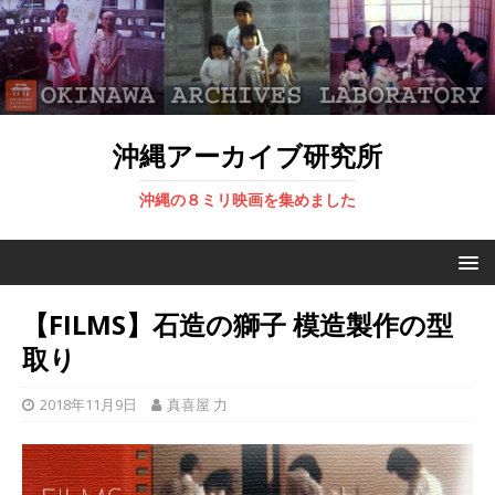
沖縄アーカイブ研究所
沖縄の８ミリ映画を集めました
【FILMS】石造の獅子 模造製作の型
取り
2018年11月9日
真喜屋 力