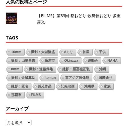
人気の投稿とページ
【FILMS】第83回 都おどり 歌舞伎おどり 多重
露光
TAGS
16mm
撮影：大城隆盛
8ミリ
首里
子供
撮影：山里景吉
糸満市
Okinawa
運動会
NAHA
8mm
撮影：遠藤保雄
撮影：屋冨祖正弘
沖縄
撮影：金城真助
Itoman
東アジア映像館
国際通り
撮影：匿名
孤児作品
記録映画
沖縄県
家族
那覇市
FILMS
アーカイブ