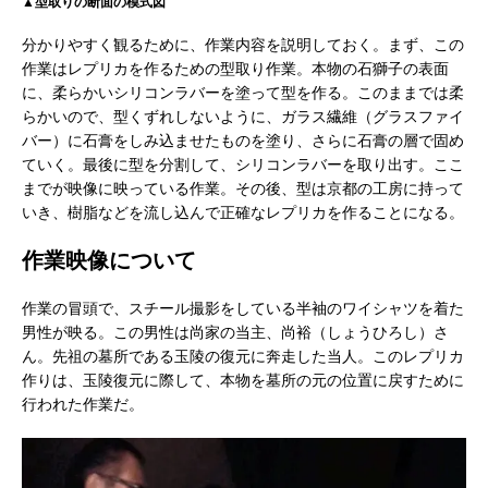
▲型取りの断面の模式図
分かりやすく観るために、作業内容を説明しておく。まず、この
作業はレプリカを作るための型取り作業。本物の石獅子の表面
に、柔らかいシリコンラバーを塗って型を作る。このままでは柔
らかいので、型くずれしないように、ガラス繊維（グラスファイ
バー）に石膏をしみ込ませたものを塗り、さらに石膏の層で固め
ていく。最後に型を分割して、シリコンラバーを取り出す。ここ
までが映像に映っている作業。その後、型は京都の工房に持って
いき、樹脂などを流し込んで正確なレプリカを作ることになる。
作業映像について
作業の冒頭で、スチール撮影をしている半袖のワイシャツを着た
男性が映る。この男性は尚家の当主、尚裕（しょうひろし）さ
ん。先祖の墓所である玉陵の復元に奔走した当人。このレプリカ
作りは、玉陵復元に際して、本物を墓所の元の位置に戻すために
行われた作業だ。