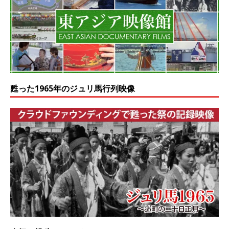
甦った1965年のジュリ馬行列映像