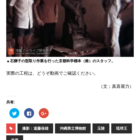
▲石獅子の型取り作業を行った京都科学標本（株）のスタッフ。
実際の工程は、どうぞ動画でご確認ください。
（文；真喜屋力）
共有:
ク
F
ク
リ
a
リ
ッ
c
ッ
ク
e
ク
し
b
し
撮影：遠藤保雄
沖縄県立博物館
玉陵
琉球王
て
o
て
T
o
G
w
k
o