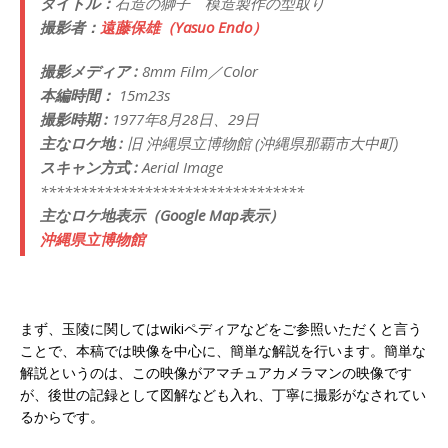
タイトル：
石造の獅子 模造製作の型取り
撮影者：
遠藤保雄（Yasuo Endo）
撮影メディア :
8mm Film／Color
本編時間：
15m23s
撮影時期 :
1977年8月28日、29日
主なロケ地 :
旧 沖縄県立博物館 (沖縄県那覇市大中町)
スキャン方式 :
Aerial Image
*********************************
主なロケ地表示（Google Map表示）
沖縄県立博物館
まず、玉陵に関してはwikiペディアなどをご参照いただくと言う
ことで、本稿では映像を中心に、簡単な解説を行います。簡単な
解説というのは、この映像がアマチュアカメラマンの映像です
が、後世の記録として図解なども入れ、丁寧に撮影がなされてい
るからです。