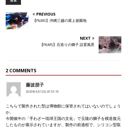
首里
i
で
o
t
共
g
t
有
l
e
す
e
PREVIOUS
r
る
+
で
に
で
【FILMS】沖縄三越の屋上遊園地
共
は
共
有
ク
有
(
リ
(
新
ッ
新
し
ク
し
NEXT
い
し
い
ウ
て
ウ
【FILMS】石造りの獅子 設置風景
ィ
く
ィ
ン
だ
ン
ド
さ
ド
ウ
い
ウ
で
(
で
開
新
開
き
し
き
2 COMMENTS
ま
い
ま
す
ウ
す
)
ィ
)
ン
ド
藤波朋子
ウ
で
2020年3月12日 AT 03:19
開
き
ま
す
こちらで製作された型は博物館に保管されてはいないのでしょう
)
か。
今開催中の「手わざー琉球王国の文化」で玉陵の獅子を模造復元
したものが展示されていますが、製作の前過程で、シリコン型取