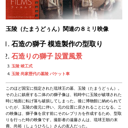
玉陵（たまうどぅん）関連の８ミリ映像
石造の獅子 模造製作の型取り
石造りの獅子 設置風景
玉陵 竣工式
玉陵 尚家歴代の墓陵 パケット車
このほど国宝に指定された琉球王の墓、玉陵（たまうどぅん）。
その上に鎮座する二体のの獅子像は、戦時中に玉陵が破壊された
時に地面に転げ落ち破損してしまった。後に博物館に納められて
いたが、玉陵の復元に伴い、元の位置に戻されることになる。こ
の映像は、獅子像を戻す前にそのレプリカを作成するため、型取
りを行った時の映像です。撮影者の遠藤さんは、琉球王朝の末
裔、尚裕（しょうひろし）さんの友人だった。