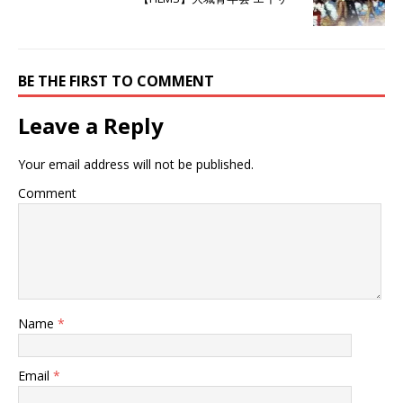
ウ
い
ウ
で
(
で
開
新
開
き
し
き
ま
い
ま
す
ウ
す
)
ィ
)
ン
BE THE FIRST TO COMMENT
ド
ウ
で
Leave a Reply
開
き
ま
す
Your email address will not be published.
)
Comment
Name
*
Email
*