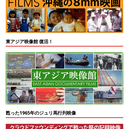
東アジア映像館 復活！
甦った1965年のジュリ馬行列映像