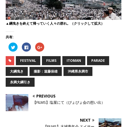
▲綱曳きを終えて帰っていく人々の群れ。（クリックして拡大）
共有:
ク
F
ク
リ
a
リ
ッ
c
ッ
ク
e
ク
し
b
し
FESTIVAL
FILMS
ITOMAN
PARADE
て
o
て
T
o
G
w
k
o
大綱曳き
撮影：遠藤保雄
沖縄県糸満市
i
で
o
t
共
g
t
有
l
糸満大綱引き
e
す
e
r
る
+
で
に
で
共
は
共
PREVIOUS
有
ク
有
(
リ
(
【FILMS】塩屋にて（ぴょぴょ会の想い出）
新
ッ
新
し
ク
し
い
し
い
ウ
て
ウ
ィ
く
ィ
NEXT
ン
だ
ン
ド
さ
ド
【FILMS】大城青年会 エイサー