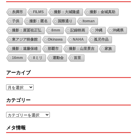
糸満市
FILMS
撮影：大城隆盛
撮影：金城真助
子供
撮影：匿名
国際通り
Itoman
撮影：屋冨祖正弘
8mm
記録映画
沖縄
沖縄県
東アジア映像館
Okinawa
NAHA
孤児作品
撮影：遠藤保雄
那覇市
撮影：山里景吉
家族
16mm
8ミリ
運動会
首里
アーカイブ
カテゴリー
メタ情報