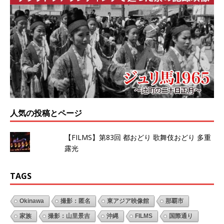
人気の投稿とページ
【FILMS】第83回 都おどり 歌舞伎おどり 多重
露光
TAGS
Okinawa
撮影：匿名
東アジア映像館
那覇市
家族
撮影：山里景吉
沖縄
FILMS
国際通り