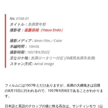
No.
0108-01
タイトル：
糸満豊年祭
撮影者：
遠藤保雄（Yasuo Endo）
撮影メディア :
8mm Film／Color
本編時間：
10m5s
撮影時期 :
1957年9月8日
主なロケ地 :
糸満ロータリー付近 (沖縄県糸満市糸満)
スキャン方式 :
Aerial Image
フィルムには1957年とだけありますが、糸満の大綱曳きは旧暦
の8月15日に行われるので、1957年9月8日であることがわかりま
す。
日本語と英語のテロップの後に映る高台は、サンティンモウ（山