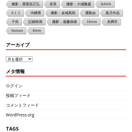
撮影：屋冨祖正弘
首里
撮影：大城隆盛
NAHA
8ミリ
沖縄県
撮影：金城真助
運動会
孤児作品
子供
記録映画
撮影：遠藤保雄
16mm
糸満市
Itoman
8mm
アーカイブ
メタ情報
ログイン
投稿フィード
コメントフィード
WordPress.org
TAGS