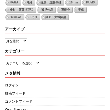
NAHA
沖縄
撮影：遠藤保雄
16mm
FILMS
撮影：屋冨祖正弘
孤児作品
運動会
子供
Okinawa
8ミリ
撮影：大城隆盛
アーカイブ
カテゴリー
メタ情報
ログイン
投稿フィード
コメントフィード
WordPress.org