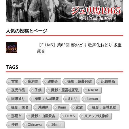
人気の投稿とページ
【FILMS】第83回 都おどり 歌舞伎おどり 多重
露光
TAGS
首里
糸満市
運動会
撮影：遠藤保雄
記録映画
孤児作品
子供
撮影：屋冨祖正弘
NAHA
国際通り
撮影：大城隆盛
8ミリ
Itoman
撮影：匿名
沖縄県
8mm
家族
撮影：金城真助
那覇市
撮影：山里景吉
FILMS
東アジア映像館
沖縄
Okinawa
16mm