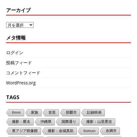
アーカイブ
メタ情報
ログイン
投稿フィード
コメントフィード
WordPress.org
TAGS
8mm
家族
首里
那覇市
記録映画
撮影：匿名
沖縄県
国際通り
撮影：山里景吉
東アジア映像館
撮影：金城真助
Itoman
糸満市