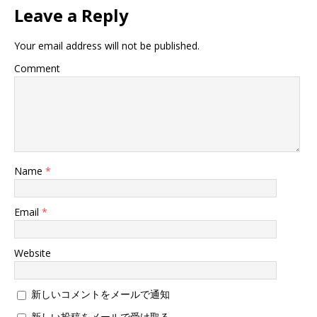
ま
い
ま
Leave a Reply
す
ウ
す
)
ィ
)
ン
ド
Your email address will not be published.
ウ
で
開
Comment
き
ま
す
)
Name
*
Email
*
Website
新しいコメントをメールで通知
新しい投稿をメールで受け取る