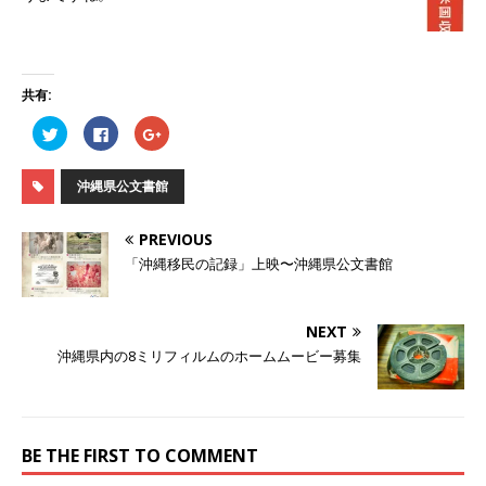
共有:
ク
F
ク
リ
a
リ
ッ
c
ッ
ク
e
ク
し
b
し
沖縄県公文書館
て
o
て
T
o
G
w
k
o
i
で
o
PREVIOUS
t
共
g
t
有
l
「沖縄移民の記録」上映〜沖縄県公文書館
e
す
e
r
る
+
で
に
で
共
は
共
有
ク
有
NEXT
(
リ
(
新
ッ
新
沖縄県内の8ミリフィルムのホームムービー募集
し
ク
し
い
し
い
ウ
て
ウ
ィ
く
ィ
ン
だ
ン
ド
さ
ド
ウ
い
ウ
BE THE FIRST TO COMMENT
で
(
で
開
新
開
き
し
き