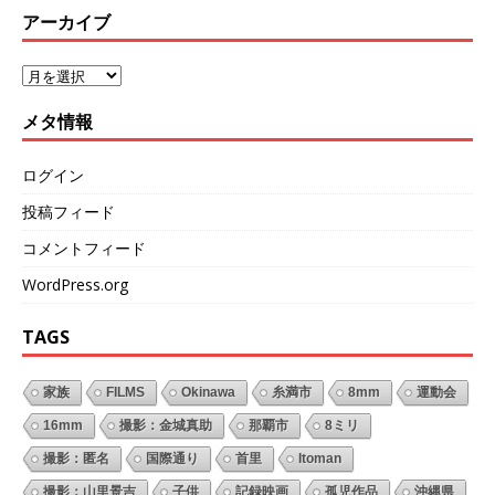
アーカイブ
メタ情報
ログイン
投稿フィード
コメントフィード
WordPress.org
TAGS
家族
FILMS
Okinawa
糸満市
8mm
運動会
16mm
撮影：金城真助
那覇市
8ミリ
撮影：匿名
国際通り
首里
Itoman
撮影：山里景吉
子供
記録映画
孤児作品
沖縄県