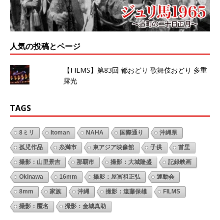
人気の投稿とページ
【FILMS】第83回 都おどり 歌舞伎おどり 多重
露光
TAGS
8ミリ
Itoman
NAHA
国際通り
沖縄県
孤児作品
糸満市
東アジア映像館
子供
首里
撮影：山里景吉
那覇市
撮影：大城隆盛
記録映画
Okinawa
16mm
撮影：屋冨祖正弘
運動会
8mm
家族
沖縄
撮影：遠藤保雄
FILMS
撮影：匿名
撮影：金城真助