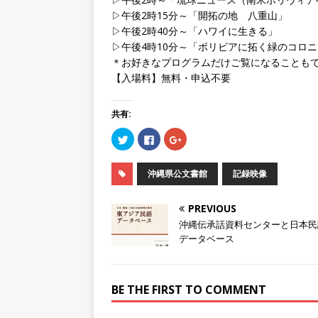
▷午後2時15分～「開拓の地 八重山」
▷午後2時40分～「ハワイに生きる」
▷午後4時10分～「ボリビアに拓く緑のコロニ
＊お好きなプログラムだけご覧になることも
【入場料】無料・申込不要
共有:
ク
F
ク
リ
a
リ
ッ
c
ッ
ク
e
ク
し
b
し
沖縄県公文書館
記録映像
て
o
て
T
o
G
w
k
o
i
で
o
PREVIOUS
t
共
g
t
有
l
沖縄伝承話資料センターと日本民
e
す
e
データベース
r
る
+
で
に
で
共
は
共
有
ク
有
(
リ
(
新
ッ
新
BE THE FIRST TO COMMENT
し
ク
し
い
し
い
ウ
て
ウ
ィ
く
ィ