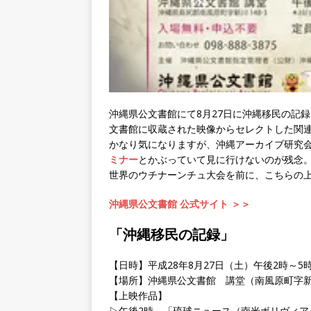
沖縄県公文書館にて8月27日に沖縄移民の記
文書館に収蔵された映像からセレクトした関
かなり気になりますが、沖縄アーカイブ研究
ミナー
とかぶっていて見に行けないのが残念
世界のウチナーンチュ大会を前に、こちらの
沖縄県公文書館 公式サイト ＞＞
「沖縄移民の記録」
【日時】平成28年8月27日（土）午後2時～5
【場所】沖縄県公文書館 講堂（南風原町字新川
【上映作品】
▷午後2時～「琉球ニュース（南米ボリヴィア