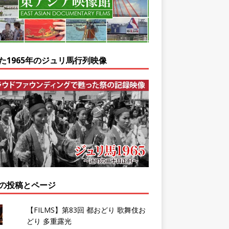
た1965年のジュリ馬行列映像
の投稿とページ
【FILMS】第83回 都おどり 歌舞伎お
どり 多重露光