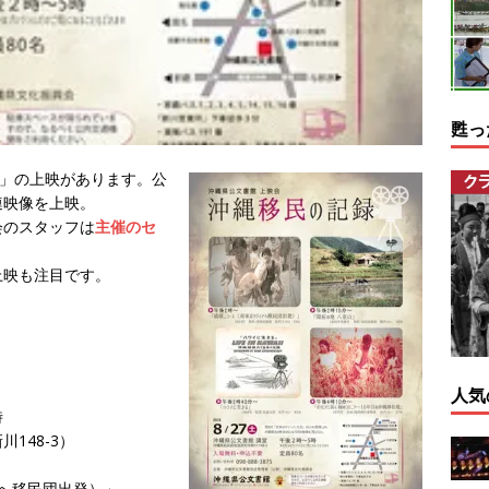
甦っ
録」の上映があります。公
連映像を上映。
会のスタッフは
主催のセ
。
上映も注目です。
人気
時
148-3）
へ移民団出発）」