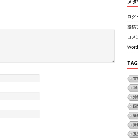
メタ
ログ
投稿
コメ
Word
TAG
首
1
沖
国
撮
撮
孤