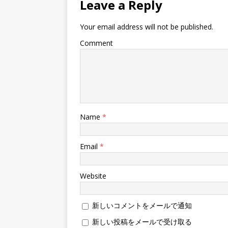
Leave a Reply
ン
だ
ン
ド
さ
ド
ウ
い
ウ
で
(
で
Your email address will not be published.
開
新
開
き
し
き
ま
い
ま
Comment
す
ウ
す
)
ィ
)
ン
ド
ウ
で
開
き
ま
す
)
Name
*
Email
*
Website
新しいコメントをメールで通知
新しい投稿をメールで受け取る