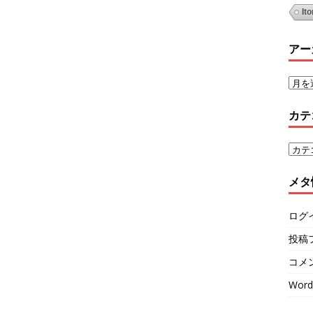
It
アー
カテ
メタ
ログ
投稿
コメ
Word