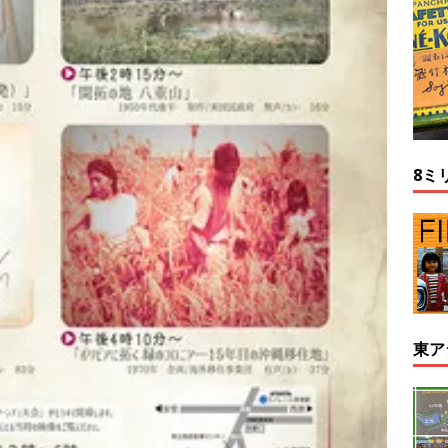
8ミ
東ア