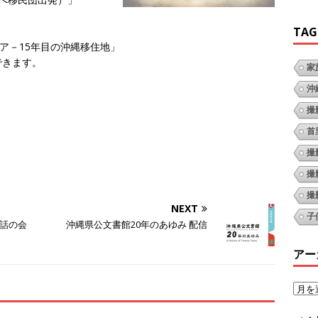
TAG
ア－15年目の沖縄移住地」
できます。
家
沖
撮
首
撮
撮
撮
NEXT
子
話の会
沖縄県公文書館20年のあゆみ 配信
アー