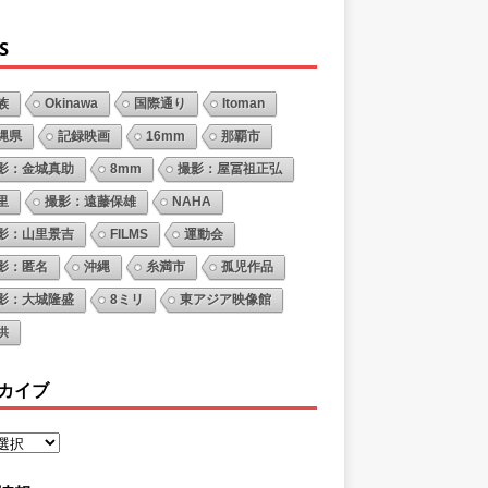
S
族
Okinawa
国際通り
Itoman
縄県
記録映画
16mm
那覇市
影：金城真助
8mm
撮影：屋冨祖正弘
里
撮影：遠藤保雄
NAHA
影：山里景吉
FILMS
運動会
影：匿名
沖縄
糸満市
孤児作品
影：大城隆盛
8ミリ
東アジア映像館
供
カイブ