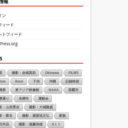
情報
イン
フィード
ントフィード
Press.org
S
里
撮影：金城真助
Okinawa
FILMS
6mm
8mm
子供
沖縄
記録映画
縄県
東アジア映像館
NAHA
那覇市
際通り
糸満市
運動会
影：山里景吉
撮影：大城隆盛
影：匿名
撮影：屋冨祖正弘
家族
児作品
撮影：遠藤保雄
8ミリ