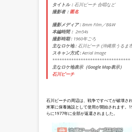
タイトル：
石川ビーチ 合唱など
撮影者：
匿名
撮影メディア :
8mm Film／B&W
本編時間：
2m54s
撮影時期 :
1960年ごろ
主なロケ地 :
石川ビーチ (沖縄県うるま市
スキャン方式 :
Aerial Image
*********************************
主なロケ地表示（Google Map表示）
石川ビーチ
石川ビーチの周辺は、戦争ですべてが破壊され、
米軍に保養施設として使用が開始されます。19
らに1977年に全部が返還されました。