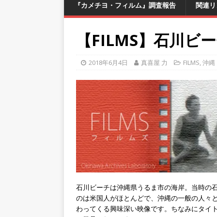
『カメチヨ・フィルム』調査報告
関連リ
【FILMS】石川ビ
2018年6月4日
真喜屋 力
FILMS
,
沖縄
石川ビーチは沖縄県うるま市の海岸。当時の
のは米国人がほとんどで、沖縄の一般の人々
わってくる興味深い映像です。ちなみにタイ