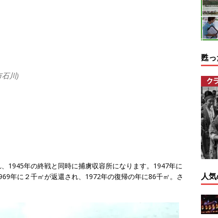
甦っ
石川)
1945年の終戦と同時に捕虜収容所になります。1947年に
人気
69年に２千㎡が返還され、1972年の復帰の年に86千㎡。さ