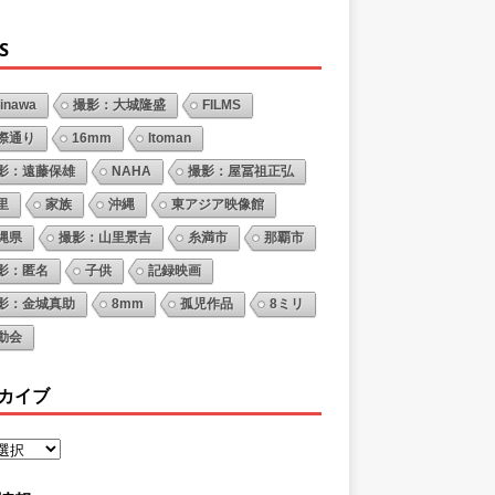
S
inawa
撮影：大城隆盛
FILMS
際通り
16mm
Itoman
影：遠藤保雄
NAHA
撮影：屋冨祖正弘
里
家族
沖縄
東アジア映像館
縄県
撮影：山里景吉
糸満市
那覇市
影：匿名
子供
記録映画
影：金城真助
8mm
孤児作品
8ミリ
動会
カイブ