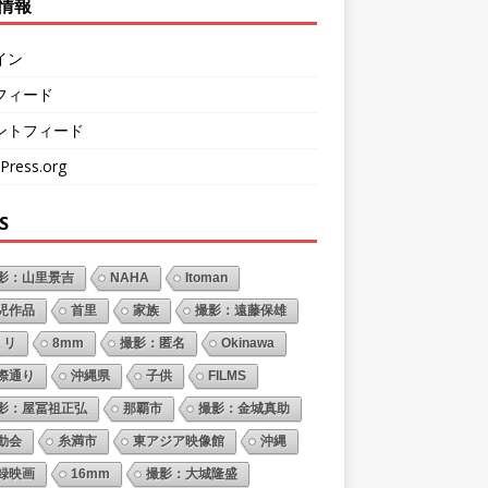
情報
イン
フィード
ントフィード
Press.org
S
影：山里景吉
NAHA
Itoman
児作品
首里
家族
撮影：遠藤保雄
ミリ
8mm
撮影：匿名
Okinawa
際通り
沖縄県
子供
FILMS
影：屋冨祖正弘
那覇市
撮影：金城真助
動会
糸満市
東アジア映像館
沖縄
録映画
16mm
撮影：大城隆盛