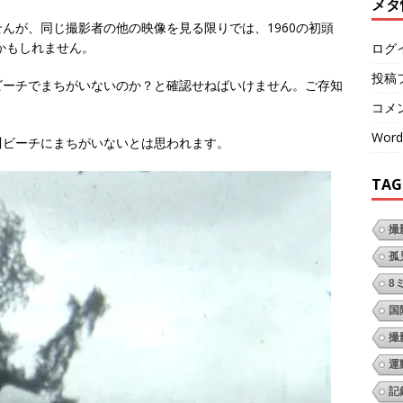
メタ
んが、同じ撮影者の他の映像を見る限りでは、1960の初頭
かもしれません。
ログ
投稿
ビーチでまちがいないのか？と確認せねばいけません。ご存知
。
コメ
Word
川ビーチにまちがいないとは思われます。
TAG
撮
孤
8
国
撮
運
記