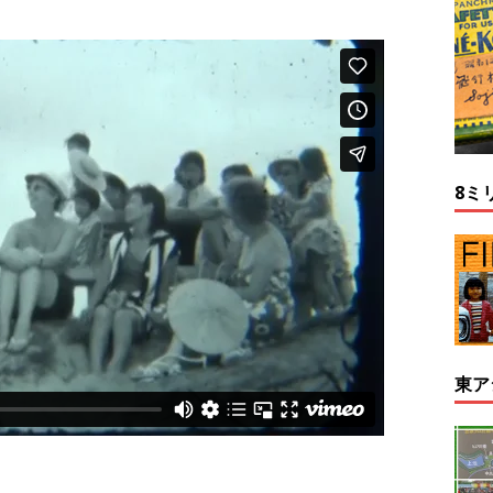
8ミ
東ア