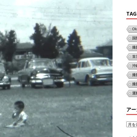
TAG
Ok
国
撮
首
沖
撮
撮
運
アー