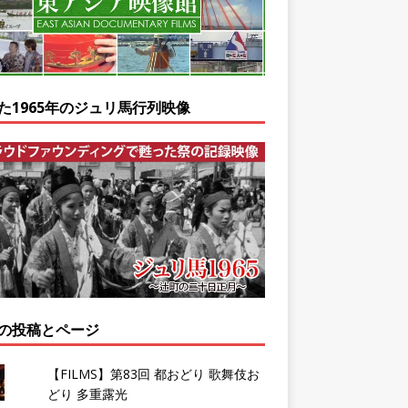
た1965年のジュリ馬行列映像
の投稿とページ
【FILMS】第83回 都おどり 歌舞伎お
どり 多重露光