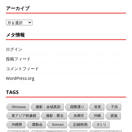
アーカイブ
メタ情報
ログイン
投稿フィード
コメントフィード
WordPress.org
TAGS
Okinawa
撮影：金城真助
国際通り
首里
子供
東アジア映像館
撮影：匿名
糸満市
沖縄
家族
沖縄県
運動会
Itoman
記録映画
8ミリ