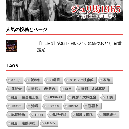
人気の投稿とページ
【FILMS】第83回 都おどり 歌舞伎おどり 多重
露光
TAGS
8ミリ
糸満市
沖縄県
東アジア映像館
家族
運動会
撮影：山里景吉
首里
撮影：金城真助
撮影：屋冨祖正弘
Okinawa
撮影：大城隆盛
子供
16mm
沖縄
Itoman
NAHA
那覇市
記録映画
8mm
孤児作品
撮影：匿名
国際通り
撮影：遠藤保雄
FILMS