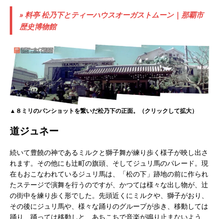
» 料亭 松乃下とティーハウスオーガストムーン | 那覇市
歴史博物館
▲８ミリのパンショットを繋いだ松乃下の正面。（クリックして拡大）
道ジュネー
続いて豊饒の神であるミルクと獅子舞が練り歩く様子が映し出さ
れます。その他にも辻町の旗頭、そしてジュリ馬のパレード。現
在もおこなわれているジュリ馬は、「松の下」跡地の前に作られ
たステージで演舞を行うのですが、かつては様々な出し物が、辻
の街中を練り歩く形でした。先頭近くにミルクや、獅子がおり、
その後にジュリ馬や、様々な踊りのグループが歩き、移動しては
踊り、踊っては移動しと、あちこちで音楽が鳴り止まないよう