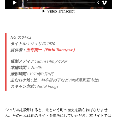
No.
0104-02
タイトル：
ジュリ馬 1970
提供者：
玉寄英一（Eiichi Tamayose）
撮影メディア :
8mm Film／Color
本編時間：
2m49s
撮影時期 :
1970年3月8日
主なロケ地 :
辻、料亭松の下など (沖縄県那覇市辻)
スキャン方式 :
Aerial Image
ジュリ馬を説明すると、辻という町の歴史を語らねばなりませ
ん。そのへんは他のサイトを参考にしていただき、本サイトでは