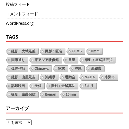
投稿フィード
コメントフィード
WordPress.org
TAGS
撮影：大城隆盛
撮影：匿名
FILMS
8mm
国際通り
東アジア映像館
首里
撮影：屋冨祖正弘
孤児作品
Okinawa
家族
沖縄
那覇市
撮影：山里景吉
沖縄県
運動会
NAHA
糸満市
記録映画
子供
撮影：金城真助
8ミリ
撮影：遠藤保雄
Itoman
16mm
アーカイブ