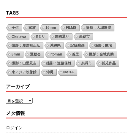
TAGS
子供
家族
16mm
FILMS
撮影：大城隆盛
Okinawa
8ミリ
国際通り
那覇市
撮影：屋冨祖正弘
沖縄県
記録映画
撮影：匿名
8mm
運動会
Itoman
首里
撮影：金城真助
撮影：山里景吉
撮影：遠藤保雄
糸満市
孤児作品
東アジア映像館
沖縄
NAHA
アーカイブ
メタ情報
ログイン