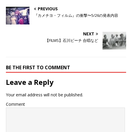
t
有
l
e
す
e
PREVIOUS
r
る
+
で
に
で
『カメチヨ・フィルム』の衝撃〜5/26の発表内容
共
は
共
有
ク
有
(
リ
(
新
ッ
新
し
ク
し
NEXT
い
し
い
ウ
て
ウ
【FILMS】石川ビーチ 合唱など
ィ
く
ィ
ン
だ
ン
ド
さ
ド
ウ
い
ウ
で
(
で
開
新
開
き
し
き
BE THE FIRST TO COMMENT
ま
い
ま
す
ウ
す
)
ィ
)
ン
Leave a Reply
ド
ウ
で
開
Your email address will not be published.
き
ま
す
Comment
)