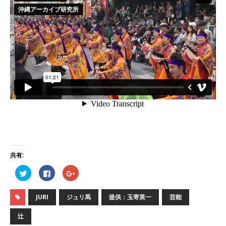
共有:
ク
F
ク
リ
a
リ
ッ
c
ッ
ク
e
ク
し
b
し
JURI
ジュリ馬
提供：玉寄英一
芸能
て
o
て
T
o
G
w
k
o
辻
i
で
o
t
共
g