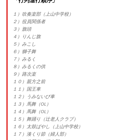
１）吹奏楽部（上山中学校）
２）役員関係者
３）旗頭
４）りんじ旗
５）みこし
６）獅子舞
７）みるく
８）みるくの供
９）路次楽
１０）親方之前
１１）国王車
１２）うみないび車
１３）馬舞（OL）
１４）馬舞（OL）
１５）舞踊り（辻老人クラブ）
１６）太鼓ばやし（上山中学校）
１７）湊くり節（婦人部）