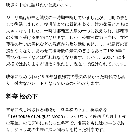
映像を中心に語りたいと思います。
ジュリ馬は戦中と戦後の一時期中断していましたが、辻町の祭と
して復活しました。復帰前までは景気も良く、辻の発展とともに
大きくなりました。一時は那覇三大祭の一つに数えられ、那覇市
の支援も受けるまでになります。しかし公娼制度の正当化、女性
蔑視の歴史の美化などの観点から反対活動も起こり、那覇市の支
援がなくなり、あわせて復帰後の景気の悪さもあって1989年に
再びパレードなどは行われなくなります。しかし、2000年に小
規模ではありますが復活を果たし、現在まで続けられています。
映像に収められた1970年は復帰前の景気の良かった時代でもあ
り、盛大なパレードとなっているのがわかります。
料亭 松の下
冒頭に映し出される建物が「料亭松の下」。英語名を
「Teehouse of August Moon」。ハリウッド映画『八月十五夜
の茶屋』のモデルにもなった料亭で、名実ともに辻の中心であ
り、ジュリ馬の由来に深い関わりを持った料亭です。