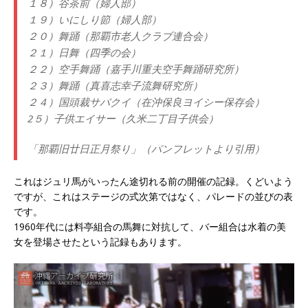
１８）谷茶前（婦人部）
１９）いにしり節（婦人部）
２０）舞踊（那覇市老人クラブ連合会）
２１）日舞（四季の会）
２２）空手舞踊（嘉手川重夫空手舞踊研究所）
２３）舞踊（真喜志幸子流舞研究所）
２４）国頭裁サバクイ（在沖保良ヨイシー保存会）
2５）子供エイサー（久米二丁目子供会）
「那覇旧廿日正月祭り」（パンフレットより引用）
これはジュリ馬がいったん途切れる前の開催の記録。くどいよう
ですが、これはステージの式次第ではなく、パレードの並びの表
です。
1960年代には料亭組合の馬舞に対抗して、バー組合は水着の美
女を登場させたという記録もあります。