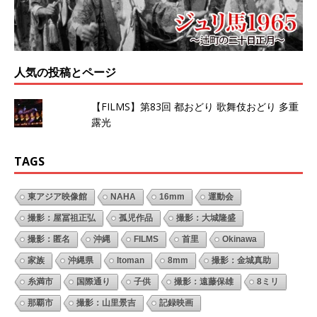
人気の投稿とページ
【FILMS】第83回 都おどり 歌舞伎おどり 多重
露光
TAGS
東アジア映像館
NAHA
16mm
運動会
撮影：屋冨祖正弘
孤児作品
撮影：大城隆盛
撮影：匿名
沖縄
FILMS
首里
Okinawa
家族
沖縄県
Itoman
8mm
撮影：金城真助
糸満市
国際通り
子供
撮影：遠藤保雄
8ミリ
那覇市
撮影：山里景吉
記録映画