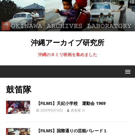
沖縄アーカイブ研究所
沖縄の８ミリ映画を集めました
鼓笛隊
【FILMS】天妃小学校 運動会 1969
2020年8月10日
真喜屋 力
【FILMS】国際通りの芸能パレード１