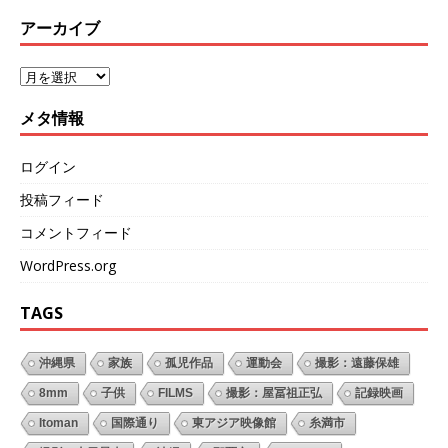
アーカイブ
メタ情報
ログイン
投稿フィード
コメントフィード
WordPress.org
TAGS
沖縄県
家族
孤児作品
運動会
撮影：遠藤保雄
8mm
子供
FILMS
撮影：屋冨祖正弘
記録映画
Itoman
国際通り
東アジア映像館
糸満市