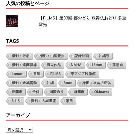
人気の投稿とページ
【FILMS】第83回 都おどり 歌舞伎おどり 多重
露光
TAGS
撮影：匿名
撮影：山里景吉
記録映画
沖縄県
撮影：遠藤保雄
孤児作品
NAHA
16mm
運動会
Itoman
首里
FILMS
東アジア映像館
撮影：金城真助
沖縄
8mm
撮影：屋冨祖正弘
那覇市
子供
国際通り
糸満市
Okinawa
8ミリ
撮影：大城隆盛
家族
アーカイブ