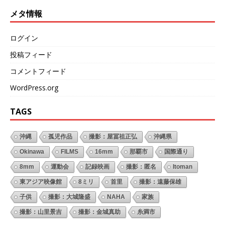
メタ情報
ログイン
投稿フィード
コメントフィード
WordPress.org
TAGS
沖縄
孤児作品
撮影：屋冨祖正弘
沖縄県
Okinawa
FILMS
16mm
那覇市
国際通り
8mm
運動会
記録映画
撮影：匿名
Itoman
東アジア映像館
8ミリ
首里
撮影：遠藤保雄
子供
撮影：大城隆盛
NAHA
家族
撮影：山里景吉
撮影：金城真助
糸満市