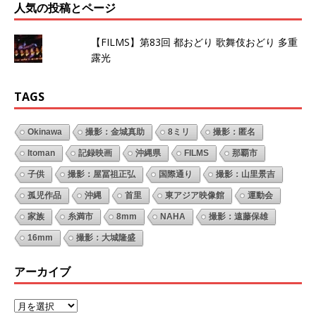
人気の投稿とページ
【FILMS】第83回 都おどり 歌舞伎おどり 多重
露光
TAGS
Okinawa
撮影：金城真助
8ミリ
撮影：匿名
Itoman
記録映画
沖縄県
FILMS
那覇市
子供
撮影：屋冨祖正弘
国際通り
撮影：山里景吉
孤児作品
沖縄
首里
東アジア映像館
運動会
家族
糸満市
8mm
NAHA
撮影：遠藤保雄
16mm
撮影：大城隆盛
アーカイブ