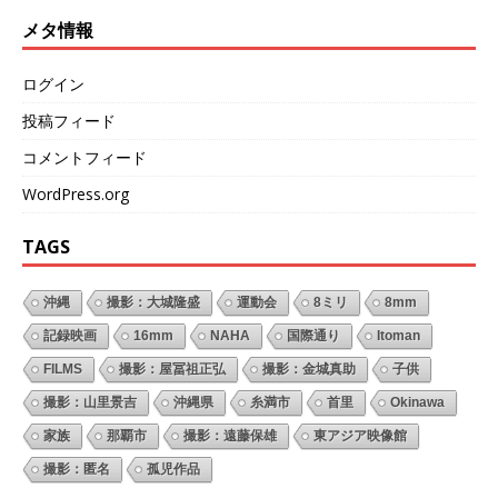
メタ情報
ログイン
投稿フィード
コメントフィード
WordPress.org
TAGS
沖縄
撮影：大城隆盛
運動会
8ミリ
8mm
記録映画
16mm
NAHA
国際通り
Itoman
FILMS
撮影：屋冨祖正弘
撮影：金城真助
子供
撮影：山里景吉
沖縄県
糸満市
首里
Okinawa
家族
那覇市
撮影：遠藤保雄
東アジア映像館
撮影：匿名
孤児作品