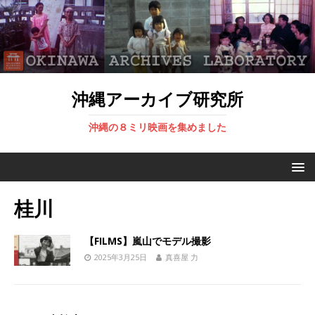
沖縄アーカイブ研究所
沖縄の８ミリ映画を集めました
桂川
【FILMS】嵐山でモデル撮影
2025年3月25日
真喜屋 力