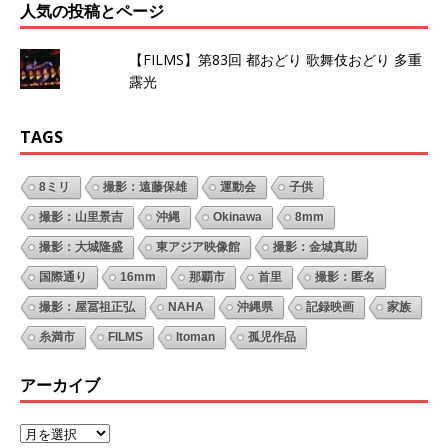
人気の投稿とページ
【FILMS】第83回 都おどり 歌舞伎おどり 多重
露光
TAGS
8ミリ
撮影：遠藤保雄
運動会
子供
撮影：山里景吉
沖縄
Okinawa
8mm
撮影：大城隆盛
東アジア映像館
撮影：金城真助
国際通り
16mm
那覇市
首里
撮影：匿名
撮影：屋冨祖正弘
NAHA
沖縄県
記録映画
家族
糸満市
FILMS
Itoman
孤児作品
アーカイブ