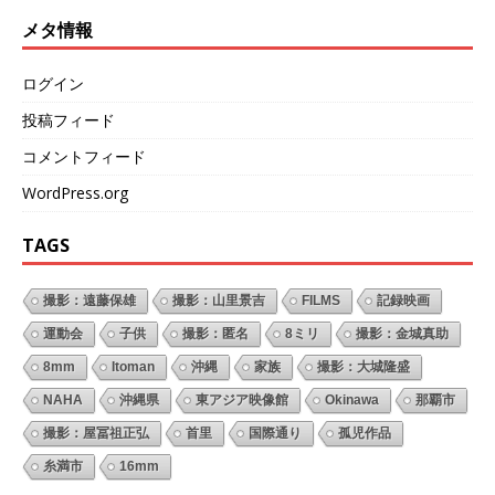
メタ情報
ログイン
投稿フィード
コメントフィード
WordPress.org
TAGS
撮影：遠藤保雄
撮影：山里景吉
FILMS
記録映画
運動会
子供
撮影：匿名
8ミリ
撮影：金城真助
8mm
Itoman
沖縄
家族
撮影：大城隆盛
NAHA
沖縄県
東アジア映像館
Okinawa
那覇市
撮影：屋冨祖正弘
首里
国際通り
孤児作品
糸満市
16mm