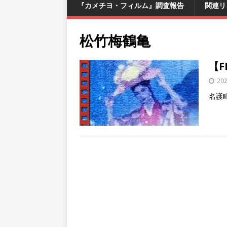
『カメチヨ・フィルム』調査報告
関連リ
松竹梅鶴亀
【F
20
名護