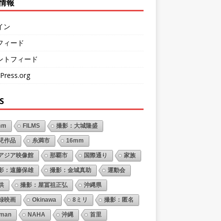
情報
イン
フィード
ントフィード
Press.org
S
mm
FILMS
撮影：大城隆盛
児作品
糸満市
16mm
アジア映像館
那覇市
国際通り
家族
影：遠藤保雄
撮影：金城真助
運動会
供
撮影：屋冨祖正弘
沖縄県
録映画
Okinawa
8ミリ
撮影：匿名
oman
NAHA
沖縄
首里