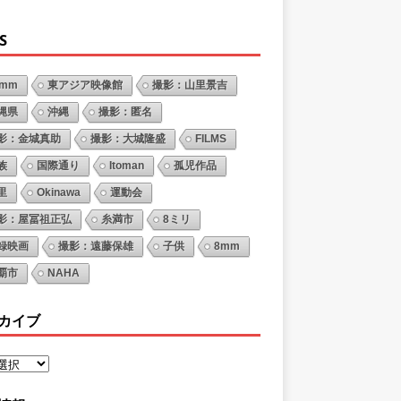
S
6mm
東アジア映像館
撮影：山里景吉
縄県
沖縄
撮影：匿名
影：金城真助
撮影：大城隆盛
FILMS
族
国際通り
Itoman
孤児作品
里
Okinawa
運動会
影：屋冨祖正弘
糸満市
8ミリ
録映画
撮影：遠藤保雄
子供
8mm
覇市
NAHA
カイブ