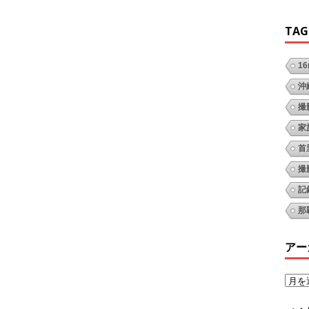
TAG
1
沖
撮
家
首
撮
記
那
アー