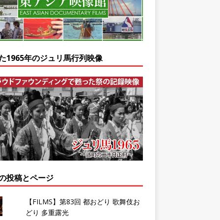
た1965年のジュリ馬行列映像
の投稿とページ
【FILMS】第83回 都おどり 歌舞伎お
どり 多重露光