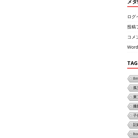
メタ
ログ
投稿
コメ
Word
TAG
8
孤
東
撮
子
記
It