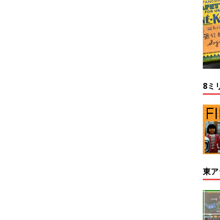
8ミ
東ア