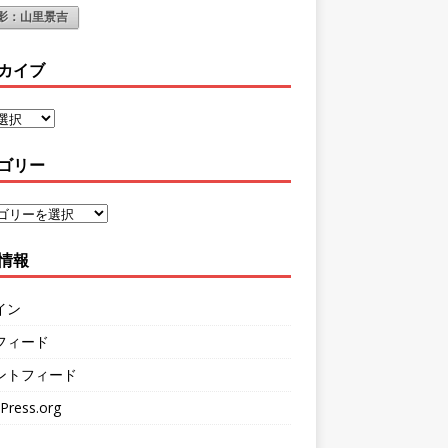
影：山里景吉
カイブ
ゴリー
情報
イン
フィード
ントフィード
Press.org