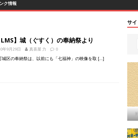
ンク情報
サイ
ILMS】城（ぐすく）の奉納祭より
20年9月29日
真喜屋 力
0
町城区の奉納祭は、以前にも「七福神」の映像を取
[…]