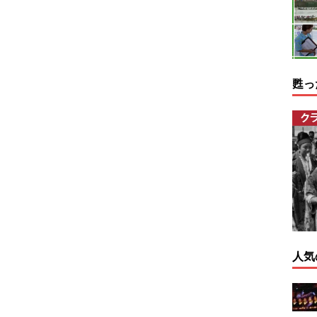
甦っ
人気