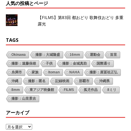
人気の投稿とページ
【FILMS】第83回 都おどり 歌舞伎おどり 多重
露光
TAGS
Okinawa
撮影：大城隆盛
16mm
運動会
首里
撮影：遠藤保雄
子供
撮影：金城真助
国際通り
糸満市
家族
Itoman
NAHA
撮影：屋冨祖正弘
沖縄
撮影：匿名
記録映画
那覇市
沖縄県
8mm
東アジア映像館
FILMS
孤児作品
8ミリ
撮影：山里景吉
アーカイブ