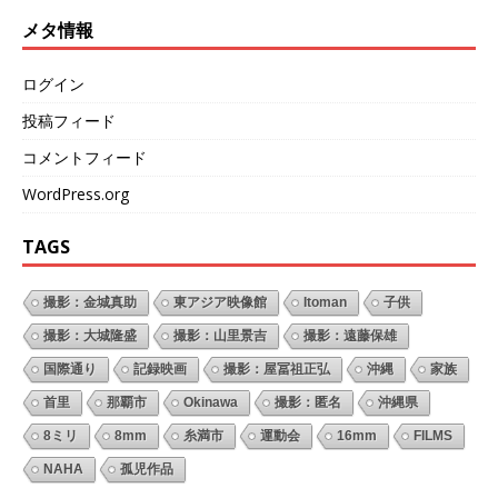
メタ情報
ログイン
投稿フィード
コメントフィード
WordPress.org
TAGS
撮影：金城真助
東アジア映像館
Itoman
子供
撮影：大城隆盛
撮影：山里景吉
撮影：遠藤保雄
国際通り
記録映画
撮影：屋冨祖正弘
沖縄
家族
首里
那覇市
Okinawa
撮影：匿名
沖縄県
8ミリ
8mm
糸満市
運動会
16mm
FILMS
NAHA
孤児作品