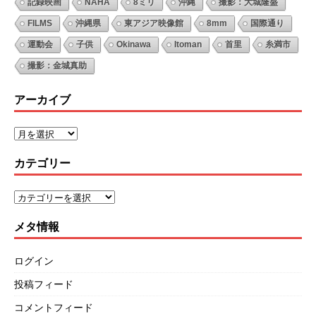
記録映画
NAHA
8ミリ
沖縄
撮影：大城隆盛
FILMS
沖縄県
東アジア映像館
8mm
国際通り
運動会
子供
Okinawa
Itoman
首里
糸満市
撮影：金城真助
アーカイブ
カテゴリー
メタ情報
ログイン
投稿フィード
コメントフィード