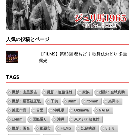
人気の投稿とページ
【FILMS】第83回 都おどり 歌舞伎おどり 多重
露光
TAGS
撮影：山里景吉
撮影：遠藤保雄
家族
撮影：金城真助
撮影：屋冨祖正弘
子供
8mm
Itoman
糸満市
孤児作品
首里
沖縄県
Okinawa
NAHA
16mm
国際通り
沖縄
東アジア映像館
撮影：匿名
那覇市
FILMS
記録映画
8ミリ