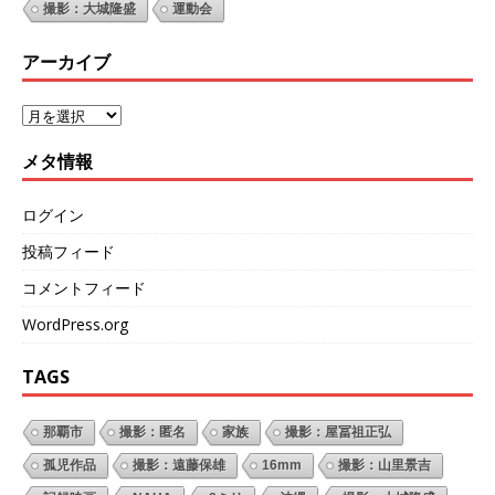
撮影：大城隆盛
運動会
アーカイブ
メタ情報
ログイン
投稿フィード
コメントフィード
WordPress.org
TAGS
那覇市
撮影：匿名
家族
撮影：屋冨祖正弘
孤児作品
撮影：遠藤保雄
16mm
撮影：山里景吉