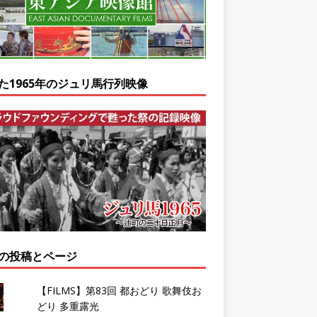
た1965年のジュリ馬行列映像
の投稿とページ
【FILMS】第83回 都おどり 歌舞伎お
どり 多重露光