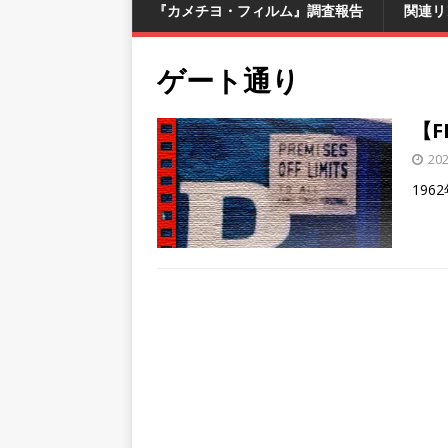
『カメチヨ・フィルム』調査報告
関連リ
ゲート通り
【F
20
19