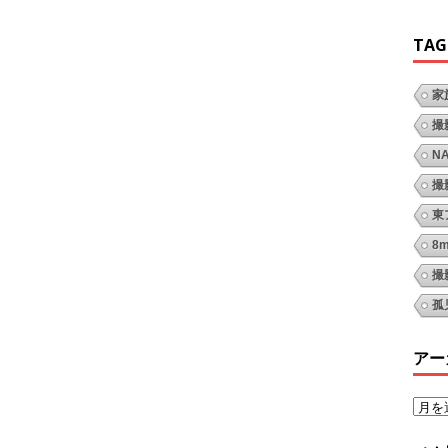
TAG
家
撮
N
撮
東
8
撮
孤
アー