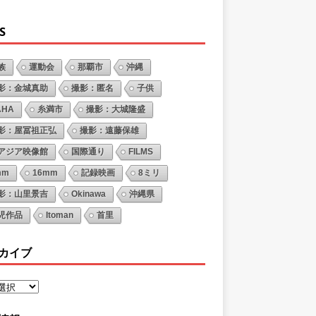
S
族
運動会
那覇市
沖縄
影：金城真助
撮影：匿名
子供
AHA
糸満市
撮影：大城隆盛
影：屋冨祖正弘
撮影：遠藤保雄
アジア映像館
国際通り
FILMS
mm
16mm
記録映画
8ミリ
影：山里景吉
Okinawa
沖縄県
児作品
Itoman
首里
カイブ