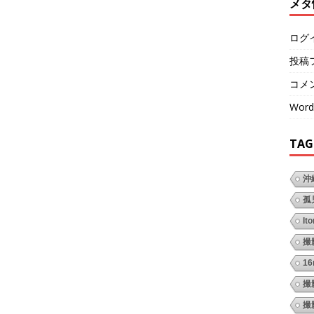
メタ
ログ
投稿
コメ
Word
TAG
沖
孤
It
撮
1
撮
撮