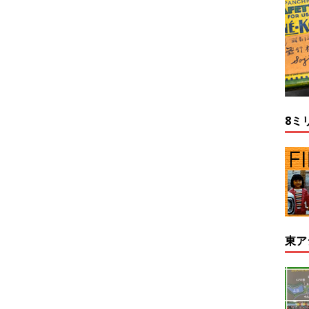
8ミ
東ア