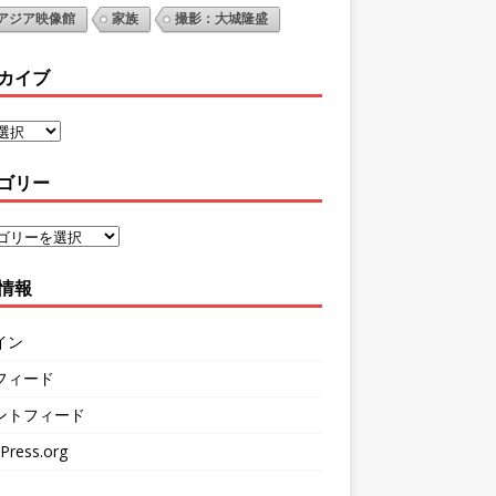
アジア映像館
家族
撮影：大城隆盛
カイブ
ゴリー
情報
イン
フィード
ントフィード
Press.org