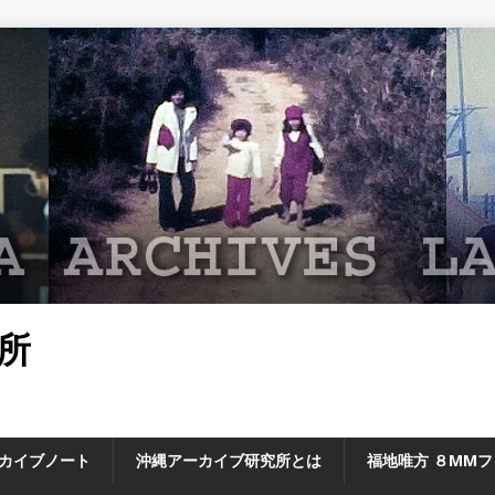
所
カイブノート
沖縄アーカイブ研究所とは
福地唯方 ８MM