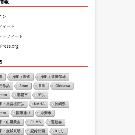
情報
イン
フィード
ントフィード
Press.org
S
縄
撮影：匿名
撮影：遠藤保雄
児作品
8mm
首里
Okinawa
oman
那覇市
子供
影：屋冨祖正弘
NAHA
沖縄県
6mm
国際通り
糸満市
影：山里景吉
FILMS
運動会
影：金城真助
記録映画
8ミリ