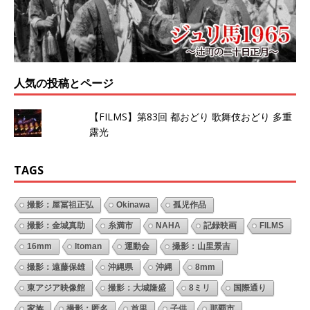
人気の投稿とページ
【FILMS】第83回 都おどり 歌舞伎おどり 多重
露光
TAGS
撮影：屋冨祖正弘
Okinawa
孤児作品
撮影：金城真助
糸満市
NAHA
記録映画
FILMS
16mm
Itoman
運動会
撮影：山里景吉
撮影：遠藤保雄
沖縄県
沖縄
8mm
東アジア映像館
撮影：大城隆盛
8ミリ
国際通り
家族
撮影：匿名
首里
子供
那覇市