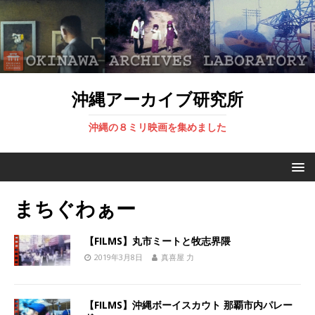
沖縄アーカイブ研究所
沖縄の８ミリ映画を集めました
まちぐわぁー
【FILMS】丸市ミートと牧志界隈
2019年3月8日
真喜屋 力
【FILMS】沖縄ボーイスカウト 那覇市内パレー