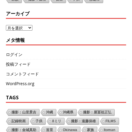
アーカイブ
メタ情報
ログイン
投稿フィード
コメントフィード
WordPress.org
TAGS
撮影：山里景吉
沖縄
沖縄県
撮影：屋冨祖正弘
記録映画
子供
8ミリ
撮影：遠藤保雄
FILMS
撮影：金城真助
首里
Okinawa
家族
Itoman