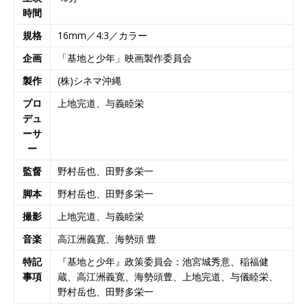
時間
規格
16mm／4:3／カラー
企画
「基地と少年」映画製作委員会
製作
(株)シネマ沖縄
プロ
上地完道、与義睦栄
デュ
ーサ
ー
監督
野村岳也、田野多栄一
脚本
野村岳也、田野多栄一
撮影
上地完道、与義睦栄
音楽
高江洲義寛、海勢頭 豊
特記
『基地と少年』政策委員会：池宮城秀意、稲福健
事項
蔵、高江洲義寛、海勢頭豊、上地完道、与儀睦栄、
野村岳也、田野多栄一