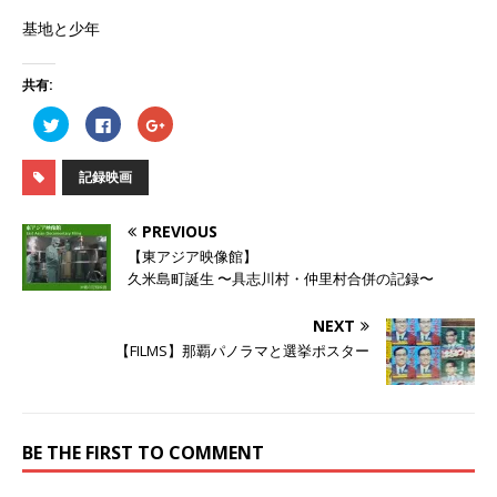
基地と少年
共有:
ク
F
ク
リ
a
リ
ッ
c
ッ
ク
e
ク
し
b
し
記録映画
て
o
て
T
o
G
w
k
o
i
で
o
PREVIOUS
t
共
g
t
有
l
【東アジア映像館】
e
す
e
久米島町誕生 〜具志川村・仲里村合併の記録〜
r
る
+
で
に
で
共
は
共
有
ク
有
NEXT
(
リ
(
新
ッ
新
【FILMS】那覇パノラマと選挙ポスター
し
ク
し
い
し
い
ウ
て
ウ
ィ
く
ィ
ン
だ
ン
ド
さ
ド
ウ
い
ウ
BE THE FIRST TO COMMENT
で
(
で
開
新
開
き
し
き
ま
い
ま