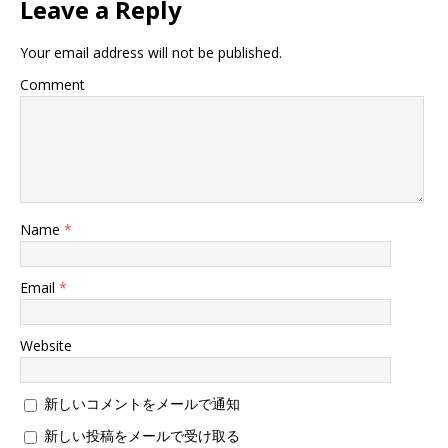
Leave a Reply
す
ウ
す
)
ィ
)
ン
ド
Your email address will not be published.
ウ
で
開
Comment
き
ま
す
)
Name
*
Email
*
Website
新しいコメントをメールで通知
新しい投稿をメールで受け取る