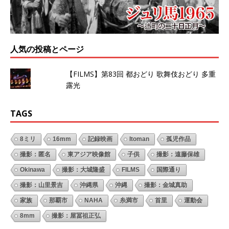
人気の投稿とページ
【FILMS】第83回 都おどり 歌舞伎おどり 多重
露光
TAGS
8ミリ
16mm
記録映画
Itoman
孤児作品
撮影：匿名
東アジア映像館
子供
撮影：遠藤保雄
Okinawa
撮影：大城隆盛
FILMS
国際通り
撮影：山里景吉
沖縄県
沖縄
撮影：金城真助
家族
那覇市
NAHA
糸満市
首里
運動会
8mm
撮影：屋冨祖正弘