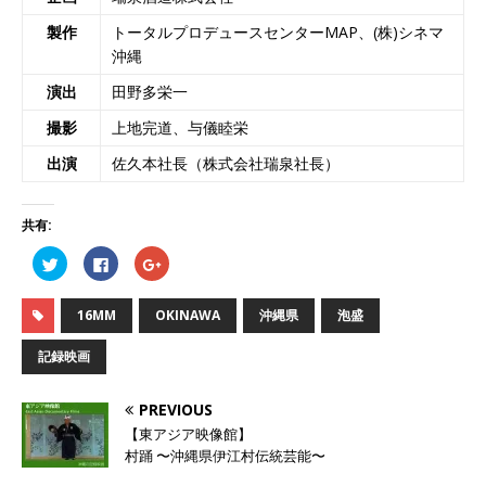
製作
トータルプロデュースセンターMAP、(株)シネマ
沖縄
演出
田野多栄一
撮影
上地完道、与儀睦栄
出演
佐久本社長（株式会社瑞泉社長）
共有:
ク
F
ク
リ
a
リ
ッ
c
ッ
ク
e
ク
し
b
し
16MM
OKINAWA
沖縄県
泡盛
て
o
て
T
o
G
w
k
o
記録映画
i
で
o
t
共
g
t
有
l
e
す
e
PREVIOUS
r
る
+
で
に
で
【東アジア映像館】
共
は
共
有
ク
有
村踊 〜沖縄県伊江村伝統芸能〜
(
リ
(
新
ッ
新