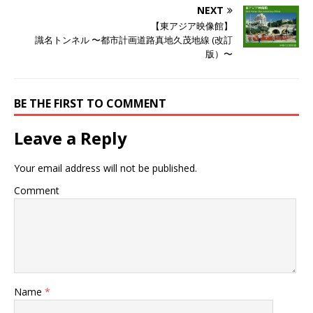
し
ク
し
NEXT
い
し
い
ウ
て
ウ
【東アジア映像館】
ィ
く
ィ
ン
だ
ン
識名トンネル 〜都市計画道路真地久茂地線 (改訂
ド
さ
ド
版）〜
ウ
い
ウ
で
(
で
開
新
開
き
し
き
ま
い
ま
す
ウ
す
BE THE FIRST TO COMMENT
)
ィ
)
ン
ド
ウ
Leave a Reply
で
開
き
ま
Your email address will not be published.
す
)
Comment
Name
*