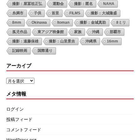
撮影：屋冨祖正弘
運動会
撮影：匿名
NAHA
糸満市
子供
首里
FILMS
撮影：大城隆盛
8mm
Okinawa
Itoman
撮影：金城真助
8ミリ
孤児作品
東アジア映像館
家族
沖縄
那覇市
撮影：遠藤保雄
撮影：山里景吉
沖縄県
16mm
記録映画
国際通り
アーカイブ
メタ情報
ログイン
投稿フィード
コメントフィード
WordPress.org