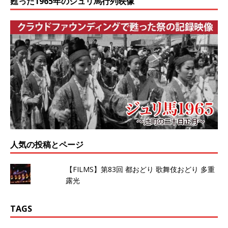
甦った1965年のジュリ馬行列映像
人気の投稿とページ
【FILMS】第83回 都おどり 歌舞伎おどり 多重
露光
TAGS