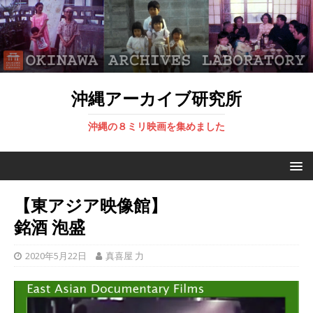
沖縄アーカイブ研究所
沖縄の８ミリ映画を集めました
【東アジア映像館】
銘酒 泡盛
2020年5月22日
真喜屋 力