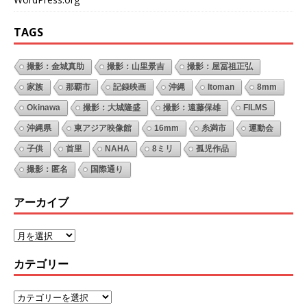
TAGS
撮影：金城真助
撮影：山里景吉
撮影：屋冨祖正弘
家族
那覇市
記録映画
沖縄
Itoman
8mm
Okinawa
撮影：大城隆盛
撮影：遠藤保雄
FILMS
沖縄県
東アジア映像館
16mm
糸満市
運動会
子供
首里
NAHA
8ミリ
孤児作品
撮影：匿名
国際通り
アーカイブ
カテゴリー