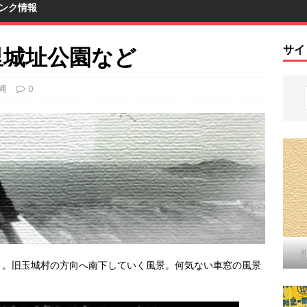
ンク情報
大里城址公園など
サイ
縄
0
り。旧玉城村の方向へ南下していく風景。何気ない車窓の風景