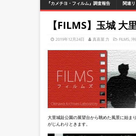
『カメチヨ・フィルム』調査報告
関連リ
【FILMS】玉城 
2019年12月24日
真喜屋 力
FILMS
,
沖
大里城趾公園の展望台から眺めた風景に始ま
がじんわりときます。