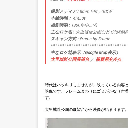
撮影メディア :
8mm Film／B&W
本編時間：
4m50s
撮影時期 :
1960年中ごろ
主なロケ地 :
大里城址公園など (沖縄県
スキャン方式 :
Frame by Frame
*********************************
主なロケ地表示（Google Map表示）
大里城趾公園展望台
／
親慶原交差点
時代はハッキリしませんが、映っている内容と
映像です。フレームまわりにゴミがかなり付
す。
大里城趾公園の展望台から映像が始まります