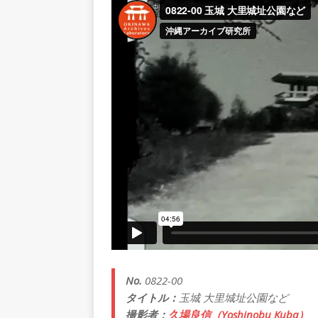
No.
0822-00
タイトル：
玉城 大里城址公園など
撮影者：
久場良信（Yoshinobu Kuba）