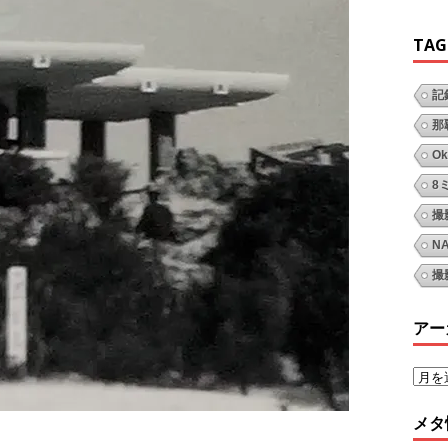
TAG
記
那
Ok
8
撮
N
撮
アー
メタ