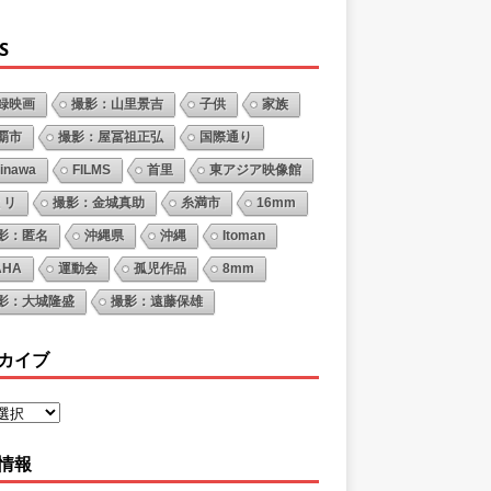
S
録映画
撮影：山里景吉
子供
家族
覇市
撮影：屋冨祖正弘
国際通り
inawa
FILMS
首里
東アジア映像館
ミリ
撮影：金城真助
糸満市
16mm
影：匿名
沖縄県
沖縄
Itoman
AHA
運動会
孤児作品
8mm
影：大城隆盛
撮影：遠藤保雄
カイブ
情報