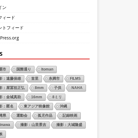
イン
フィード
ントフィード
Press.org
S
覇市
国際通り
Itoman
影：遠藤保雄
首里
糸満市
FILMS
影：屋冨祖正弘
8mm
子供
NAHA
影：金城真助
16mm
8ミリ
影：匿名
東アジア映像館
沖縄
縄県
運動会
孤児作品
記録映画
inawa
撮影：山里景吉
撮影：大城隆盛
族