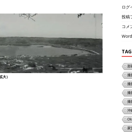
ログ
投稿
コメ
Word
TAG
那
撮
拡大）
撮
撮
撮
沖
Ok
家