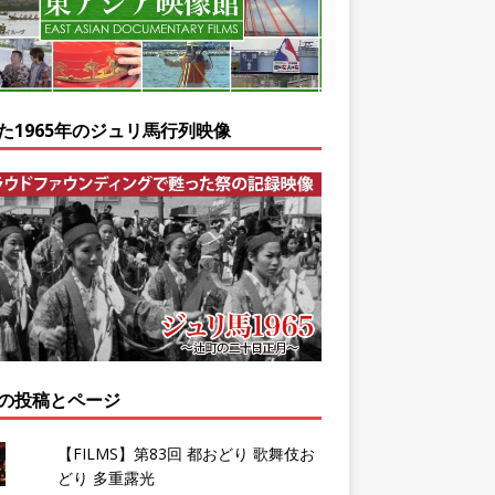
た1965年のジュリ馬行列映像
の投稿とページ
【FILMS】第83回 都おどり 歌舞伎お
どり 多重露光