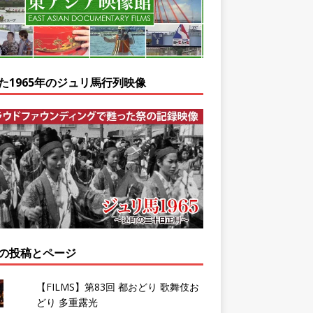
た1965年のジュリ馬行列映像
の投稿とページ
【FILMS】第83回 都おどり 歌舞伎お
どり 多重露光