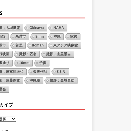
S
影：大城隆盛
Okinawa
NAHA
LMS
糸満市
8mm
沖縄
家族
覇市
首里
Itoman
東アジア映像館
録映画
撮影：匿名
撮影：山里景吉
際通り
16mm
子供
影：屋冨祖正弘
孤児作品
8ミリ
影：遠藤保雄
沖縄県
撮影：金城真助
動会
カイブ