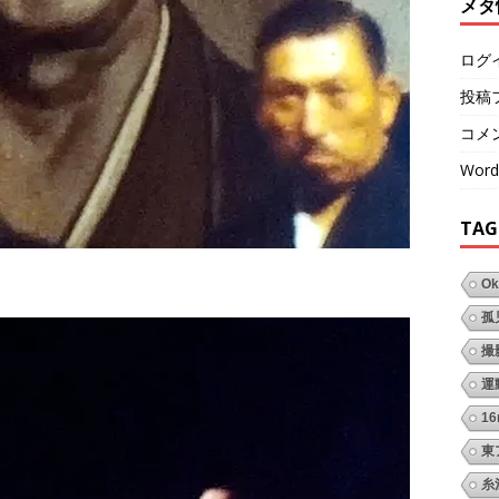
メタ
ログ
投稿
コメ
Word
TAG
Ok
孤
撮
運
1
東
糸