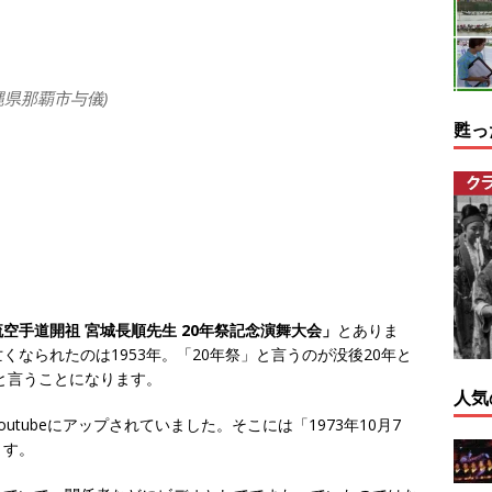
縄県那覇市与儀)
甦っ
空手道開祖 宮城長順先生 20年祭記念演舞大会」
とありま
なられたのは1953年。「20年祭」と言うのが没後20年と
のと言うことになります。
人気
tubeにアップされていました。そこには「1973年10月7
ます。