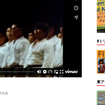
8ミ
東ア
舞大会