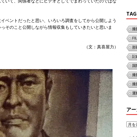
れていて、関係者などにビデオとしてでまわっていたのではな
TAG
大イベントだったと思い、いろいろ調査をしてから公開しよう
いっそのこと公開しながら情報収集もしていきたいと思いま
撮
FI
（文：真喜屋力）
那
記
国
撮
撮
運
アー