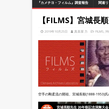
『カメチヨ・フィルム』調査報告
関連リ
【FILMS】宮城長
2019年10月25日
真喜屋 力
FILMS
,
沖
空手の剛柔流の開祖、宮城長順(1888-1953