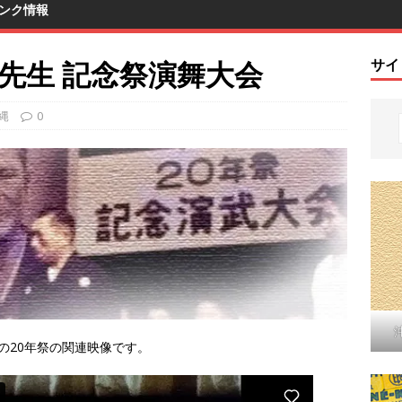
ンク情報
順先生 記念祭演舞大会
サイ
縄
0
)氏の20年祭の関連映像です。