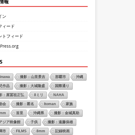
情報
イン
フィード
ントフィード
Press.org
S
inawa
撮影：山里景吉
那覇市
沖縄
児作品
撮影：大城隆盛
国際通り
影：屋冨祖正弘
8ミリ
NAHA
動会
撮影：匿名
Itoman
家族
6mm
首里
沖縄県
撮影：金城真助
アジア映像館
子供
撮影：遠藤保雄
満市
FILMS
8mm
記録映画