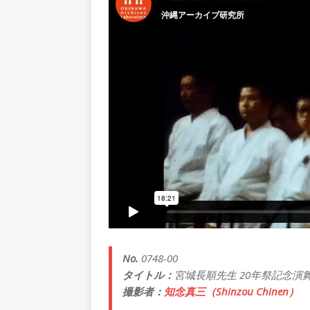
No.
0748-00
タイトル：
宮城長順先生 20年祭記念演
撮影者：
知念真三（Shinzou Chinen）