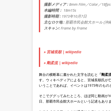
撮影メディア :
8mm Film／Color／18fps
本編時間：
18m15s
撮影時期 :
1973年10月7日
主なロケ地 :
那覇市民会館大ホール (沖
スキャン:
Frame by Frame
» 宮城長順 | wikipedia
» 剛柔流 | wikipedia
舞台の横断幕に書かれた文字を読むと
「剛柔流
す。ウィキペディアによると、宮城長順氏が亡く
いうことであれば、イベントは1973年のも
そこでググってみたところ、ほぼ同じ動画がYou
日、那覇市民会館大ホールという記述もあり