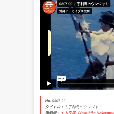
No.
0807-00
タイトル：
古宇利島のウンジャミ
撮影者：
中山良彦（Yoshihiko Nakayam