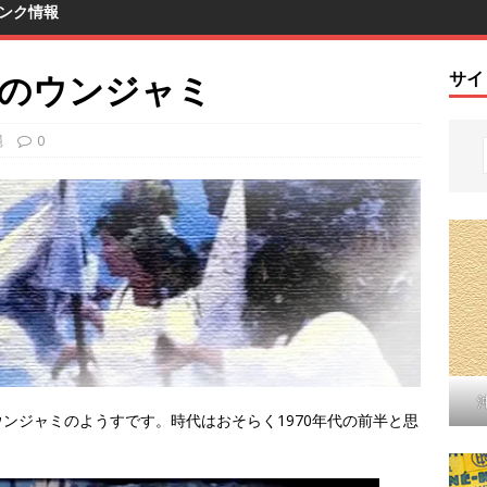
ンク情報
島のウンジャミ
サイ
縄
0
ンジャミのようすです。時代はおそらく1970年代の前半と思