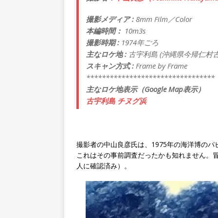
撮影メディア :
8mm Film／Color
本編時間：
10m3s
撮影時期 :
1974年ごろ
主なロケ地 :
古宇利島 (沖縄県今帰仁村
スキャン方式 :
Frame by Frame
*********************************
主なロケ地表示（Google Map表示）
古宇利島 チヌグ浜
撮影者の中山良彦氏は、1975年の海洋博の
これはその事前調査だったかも知れません。
人に確認済み）。