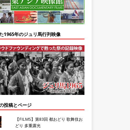
た1965年のジュリ馬行列映像
の投稿とページ
【FILMS】第83回 都おどり 歌舞伎お
どり 多重露光