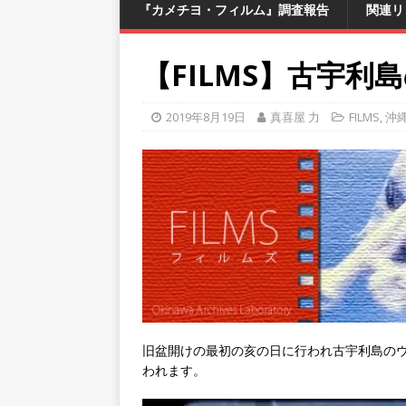
『カメチヨ・フィルム』調査報告
関連リ
【FILMS】古宇利
2019年8月19日
真喜屋 力
FILMS
,
沖
旧盆開けの最初の亥の日に行われ古宇利島のウ
われます。