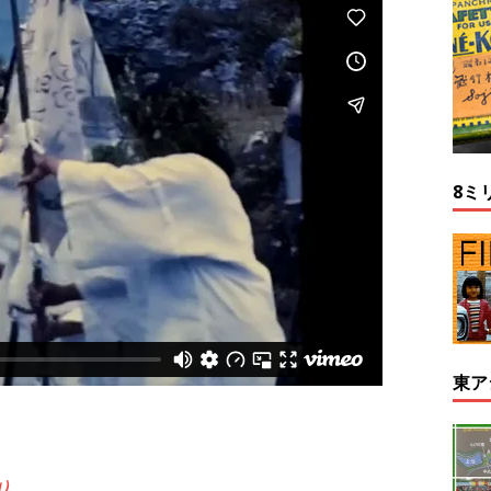
8ミ
東ア
a）