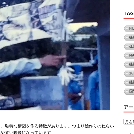
TAG
FI
撮
孤
N
撮
1
撮
国
アー
し、独特な構図を作る特徴があります。つまり絵作りのねらい
見やすい映像になっています。