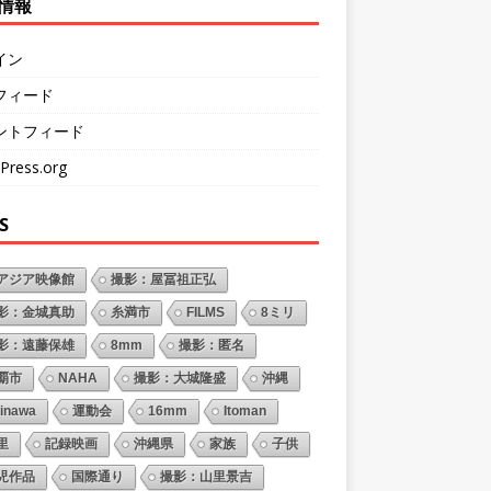
情報
イン
フィード
ントフィード
Press.org
S
アジア映像館
撮影：屋冨祖正弘
影：金城真助
糸満市
FILMS
8ミリ
影：遠藤保雄
8mm
撮影：匿名
覇市
NAHA
撮影：大城隆盛
沖縄
inawa
運動会
16mm
Itoman
里
記録映画
沖縄県
家族
子供
児作品
国際通り
撮影：山里景吉