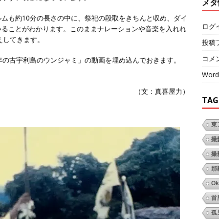
メタ
ムも約10分の長さの中に、祭祀の段取をきちんと収め、ダイ
ログ
いることがわかります。このままナレーションや音楽を入れれ
えしてきます。
投稿
コメ
007年の古宇利島のウンジャミ」の動画を埋め込んでおきます。
Word
（文：真喜屋力）
TAG
東
撮
撮
那
Ok
首
孤