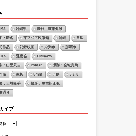
S
LMS
沖縄県
撮影：遠藤保雄
影：匿名
東アジア映像館
沖縄
首里
児作品
記録映画
糸満市
那覇市
AHA
運動会
Okinawa
影：山里景吉
Itoman
撮影：金城真助
6mm
家族
8mm
子供
8ミリ
影：大城隆盛
撮影：屋冨祖正弘
際通り
カイブ