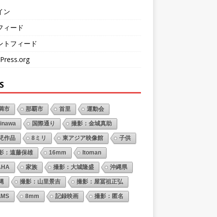
イン
フィード
ントフィード
Press.org
S
満市
那覇市
首里
運動会
inawa
国際通り
撮影：金城真助
児作品
8ミリ
東アジア映像館
子供
影：遠藤保雄
16mm
Itoman
AHA
家族
撮影：大城隆盛
沖縄県
縄
撮影：山里景吉
撮影：屋冨祖正弘
LMS
8mm
記録映画
撮影：匿名