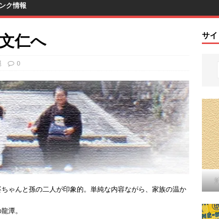
ンク情報
摩文仁へ
サイ
縄
0
婆ちゃんと孫の二人が印象的。単純な内容ながら、家族の温か
の龍潭。