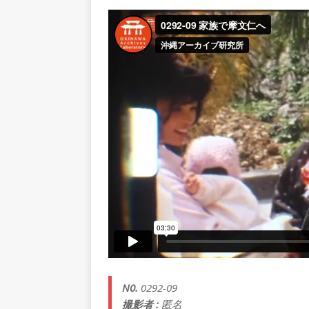
N0.
0292-09
撮影者 :
匿名