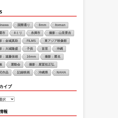
S
inawa
国際通り
8mm
Itoman
覇市
8ミリ
糸満市
撮影：山里景吉
影：金城真助
FILMS
東アジア映像館
影：大城隆盛
子供
首里
沖縄
影：遠藤保雄
16mm
撮影：匿名
族
運動会
撮影：屋冨祖正弘
児作品
記録映画
沖縄県
NAHA
カイブ
情報