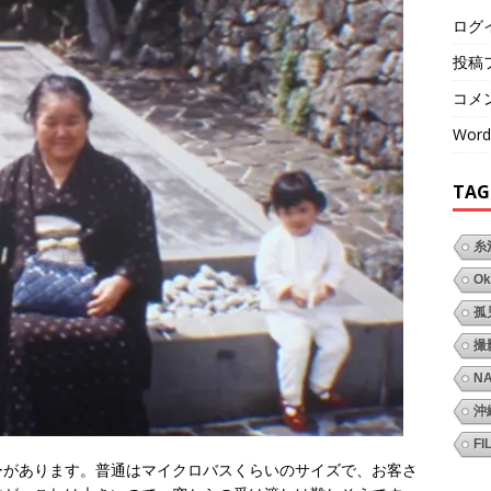
ログ
投稿
コメ
Word
TAG
糸
Ok
孤
撮
N
沖
FI
ーがあります。普通はマイクロバスくらいのサイズで、お客さ