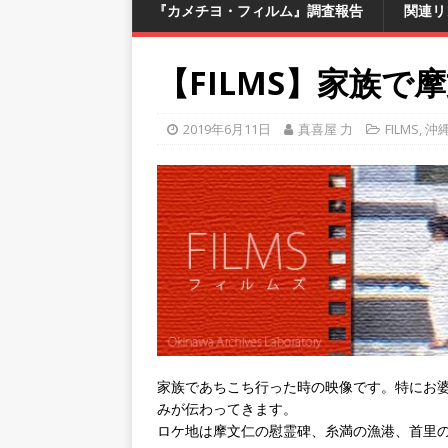
『カメチヨ・フィルム』調査報告
関連リ
【FILMS】家族で
2019年6月11日
真喜屋 力
FILMS
,
沖
家族であちこち行った時の映像です。特にお
みが伝わってきます。
ロケ地は摩文仁の慰霊碑、糸満の漁港、首里