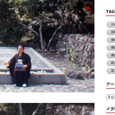
TAG
Ok
那
撮
撮
撮
家
孤
アー
メタ