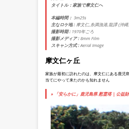
タイトル：家族で摩文仁へ
本編時間：
3m25s
主なロケ地 :
摩文仁,糸満漁港,龍譚 (沖縄
撮影時期 :
1970年ごろ
撮影メディア :
8mm Film
スキャン方式 :
Aerial Image
摩文仁ヶ丘
家族が最初に訪れたのは、摩文仁にある鹿児
当てにやって来たのかも知れません
» 「安らかに」鹿児島県 慰霊塔 | 公