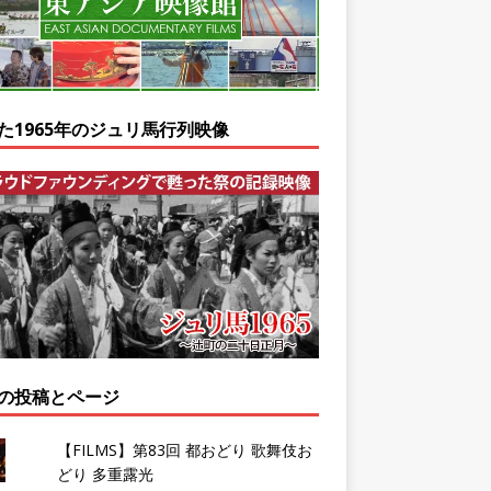
た1965年のジュリ馬行列映像
の投稿とページ
【FILMS】第83回 都おどり 歌舞伎お
どり 多重露光