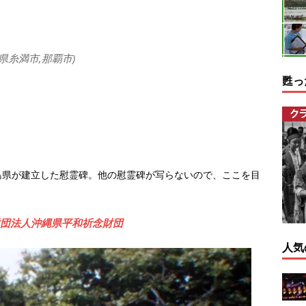
県糸満市,那覇市)
甦っ
島県が建立した慰霊碑。他の慰霊碑が写らないので、ここを目
益財団法人沖縄県平和祈念財団
人気