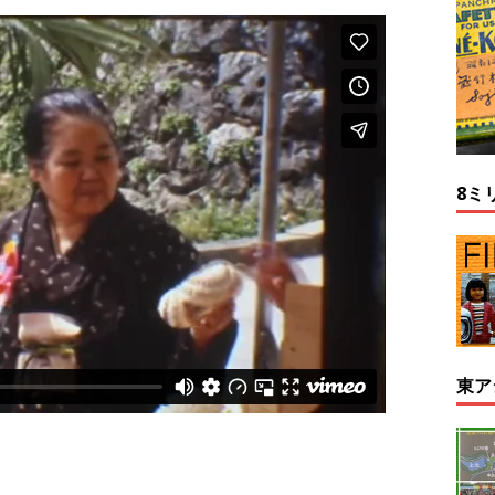
8ミ
東ア