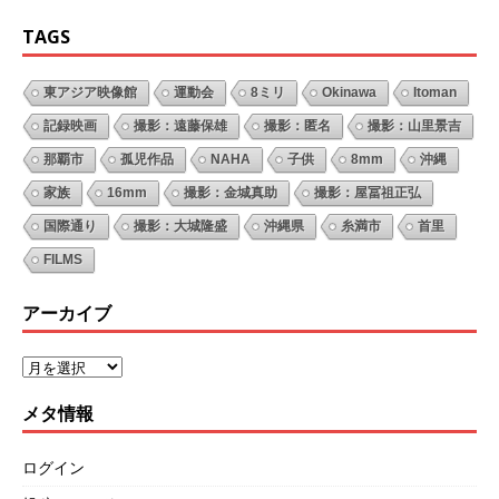
TAGS
東アジア映像館
運動会
8ミリ
Okinawa
Itoman
記録映画
撮影：遠藤保雄
撮影：匿名
撮影：山里景吉
那覇市
孤児作品
NAHA
子供
8mm
沖縄
家族
16mm
撮影：金城真助
撮影：屋冨祖正弘
国際通り
撮影：大城隆盛
沖縄県
糸満市
首里
FILMS
アーカイブ
メタ情報
ログイン