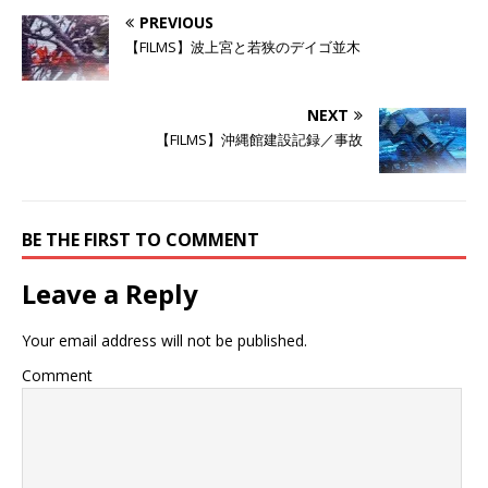
t
有
l
e
す
e
PREVIOUS
r
る
+
で
に
で
【FILMS】波上宮と若狭のデイゴ並木
共
は
共
有
ク
有
(
リ
(
新
ッ
新
し
ク
し
NEXT
い
し
い
ウ
て
ウ
【FILMS】沖縄館建設記録／事故
ィ
く
ィ
ン
だ
ン
ド
さ
ド
ウ
い
ウ
で
(
で
開
新
開
き
し
き
BE THE FIRST TO COMMENT
ま
い
ま
す
ウ
す
)
ィ
)
ン
Leave a Reply
ド
ウ
で
開
Your email address will not be published.
き
ま
す
Comment
)