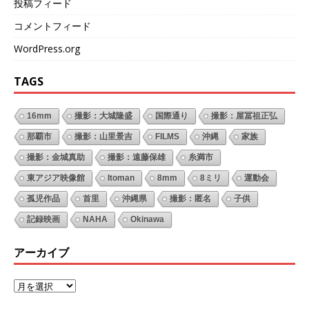
投稿フィード
コメントフィード
WordPress.org
TAGS
16mm
撮影：大城隆盛
国際通り
撮影：屋冨祖正弘
那覇市
撮影：山里景吉
FILMS
沖縄
家族
撮影：金城真助
撮影：遠藤保雄
糸満市
東アジア映像館
Itoman
8mm
8ミリ
運動会
孤児作品
首里
沖縄県
撮影：匿名
子供
記録映画
NAHA
Okinawa
アーカイブ