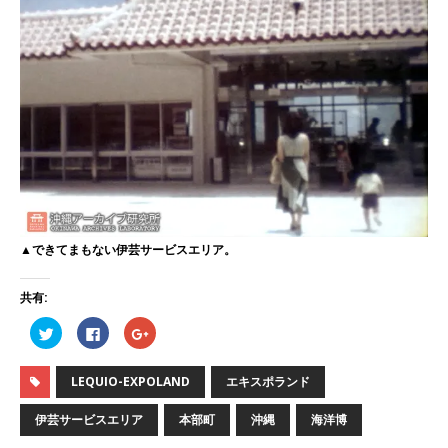
▲できてまもない伊芸サービスエリア。
共有:
ク
F
ク
リ
a
リ
ッ
c
ッ
ク
e
ク
し
b
し
LEQUIO-EXPOLAND
エキスポランド
て
o
て
T
o
G
w
k
o
伊芸サービスエリア
本部町
沖縄
海洋博
i
で
o
t
共
g