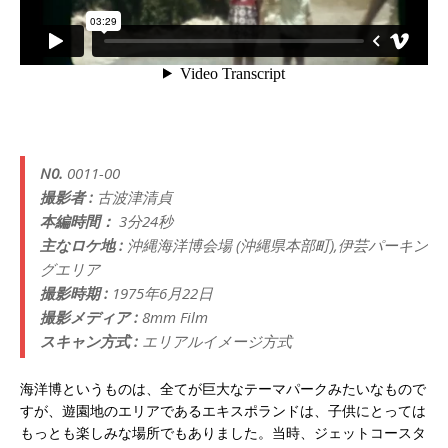
N0.
0011-00
撮影者 :
古波津清貞
本編時間：
3分24秒
主なロケ地 :
沖縄海洋博会場 (沖縄県本部町),伊芸パーキン
グエリア
撮影時期 :
1975年6月22日
撮影メディア :
8mm Film
スキャン方式 :
エリアルイメージ方式
海洋博というものは、全てが巨大なテーマパークみたいなもので
すが、遊園地のエリアであるエキスポランドは、子供にとっては
もっとも楽しみな場所でもありました。当時、ジェットコースタ