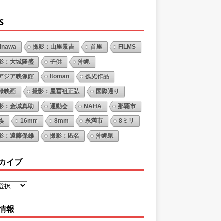
S
inawa
撮影：山里景吉
首里
FILMS
影：大城隆盛
子供
沖縄
アジア映像館
Itoman
孤児作品
録映画
撮影：屋冨祖正弘
国際通り
影：金城真助
運動会
NAHA
那覇市
族
16mm
8mm
糸満市
8ミリ
影：遠藤保雄
撮影：匿名
沖縄県
カイブ
情報