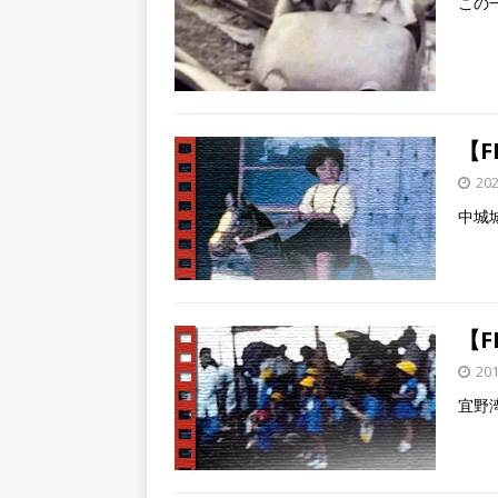
この
【F
20
中城
【F
20
宜野