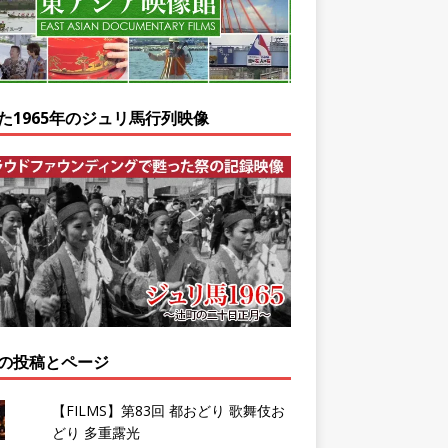
た1965年のジュリ馬行列映像
の投稿とページ
【FILMS】第83回 都おどり 歌舞伎お
どり 多重露光