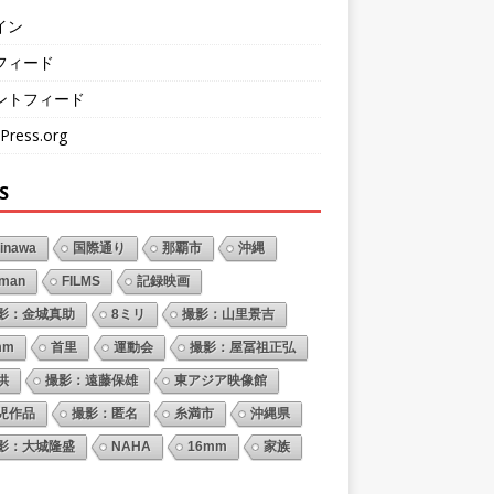
イン
フィード
ントフィード
Press.org
S
inawa
国際通り
那覇市
沖縄
oman
FILMS
記録映画
影：金城真助
8ミリ
撮影：山里景吉
mm
首里
運動会
撮影：屋冨祖正弘
供
撮影：遠藤保雄
東アジア映像館
児作品
撮影：匿名
糸満市
沖縄県
影：大城隆盛
NAHA
16mm
家族