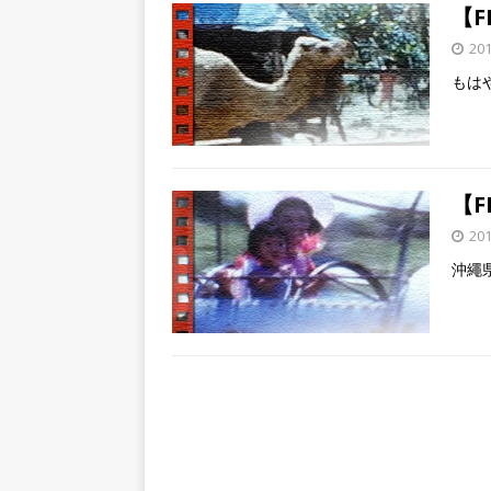
【F
20
もは
【F
20
沖繩