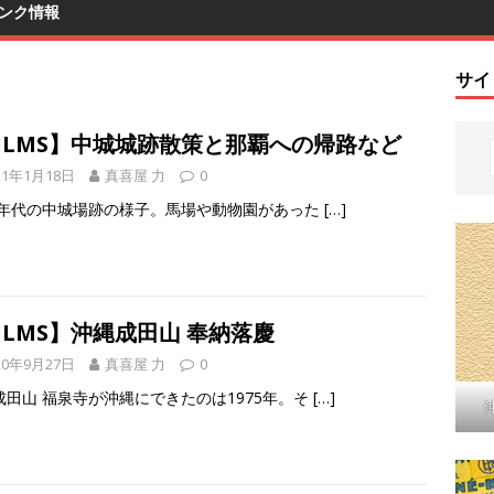
ンク情報
サイ
FILMS】中城城跡散策と那覇への帰路など
21年1月18日
真喜屋 力
0
60年代の中城場跡の様子。馬場や動物園があった
[…]
ILMS】沖縄成田山 奉納落慶
20年9月27日
真喜屋 力
0
成田山 福泉寺が沖縄にできたのは1975年。そ
[…]