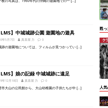
一枚の写真は、1960年代の沖縄の遊園地での一
[…]
甦っ
ILMS】中城城跡公園 遊園地の遊具
20年5月7日
真喜屋 力
0
城跡の遊園地については、フィルムが見つかってい
[…]
ILMS】娘の記録 中城城跡に遠足
19年12月18日
真喜屋 力
0
人気
湾市大山の公民館から、大山幼稚園の子供たちが中
[…]