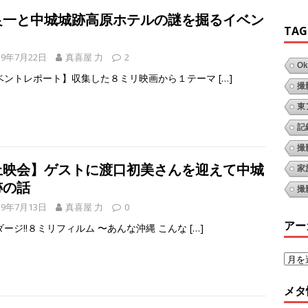
良一と中城城跡高原ホテルの謎を掘るイベン
TAG
19年7月22日
真喜屋 力
2
Ok
ベントレポート】収集した８ミリ映画から１テーマ
[…]
撮
東
記
撮
上映会】ゲストに渡口初美さんを迎えて中城
家
跡の話
撮
19年7月13日
真喜屋 力
0
アー
ダージ!!８ミリフィルム 〜あんな沖縄 こんな
[…]
メタ