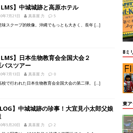
ILMS】中城城跡と高原ホテル
20年7月21日
真喜屋 力
5
意味スクープ的映像。沖縄でもっとも大きく、長年
[…]
8ミ
ILMS】日本生物教育会全国大会２
原バスツアー
20年7月13日
真喜屋 力
0
高校で行われた日本生物教育会全国大会の第二弾。
[…]
東ア
BLOG】中城城跡の珍事！大宜見小太郎父娘
猿
20年5月20日
真喜屋 力
2