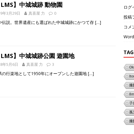
ILMS】中城城跡 動物園
ログ
19年3月29日
真喜屋 力
0
投稿
や伝説。世界遺産にも選ばれた中城城跡にかつて存
[…]
コメ
Word
TAG
ILMS】中城城跡公園 遊園地
18年5月6日
真喜屋 力
3
Ok
県の行楽地として1950年にオープンした遊園地
[…]
It
撮
8
子
孤
撮