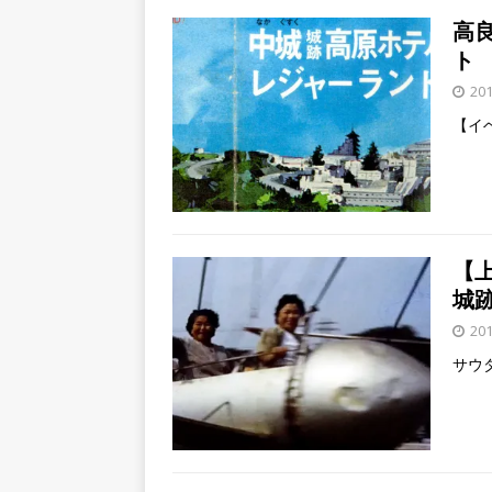
高
ト
20
【イ
【
城
20
サウ