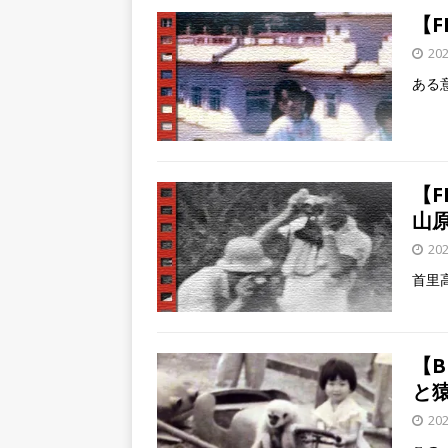
【F
20
ある
【F
山
20
首里
【
と
20