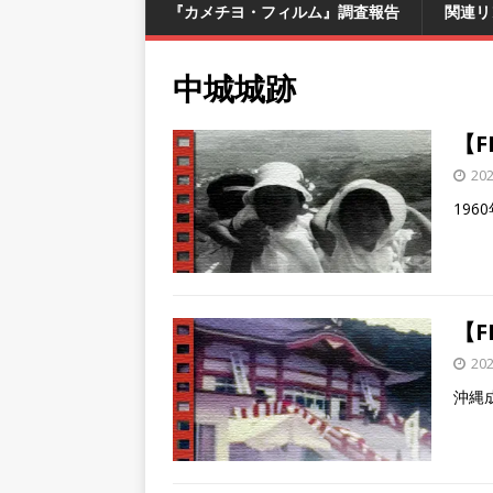
『カメチヨ・フィルム』調査報告
関連リ
中城城跡
【
20
19
【F
20
沖縄