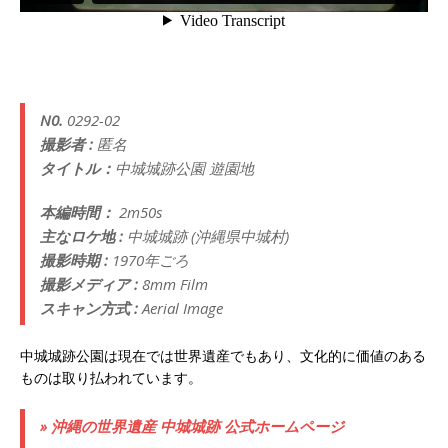
N0.
0292-02
撮影者 :
匿名
タイトル：
中城城跡公園 遊園地
本編時間：
2m50s
主なロケ地 :
中城城跡 (沖縄県中城村)
撮影時期 :
1970年ごろ
撮影メディア :
8mm Film
スキャン方式 :
Aerial Image
中城城跡公園は現在では世界遺産でもあり、文化的に価値のある
ものは取り払われています。
» 沖縄の世界遺産 中城城跡 公式ホームページ