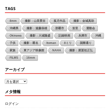
TAGS
8mm
撮影：山里景吉
孤児作品
撮影：金城真助
沖縄県
撮影：遠藤保雄
那覇市
首里
運動会
Okinawa
撮影：大城隆盛
記録映画
糸満市
沖縄
子供
撮影：匿名
Itoman
8ミリ
国際通り
家族
東アジア映像館
NAHA
撮影：屋冨祖正弘
FILMS
16mm
アーカイブ
メタ情報
ログイン