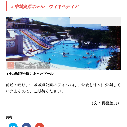
» 中城高原ホテル – ウィキペディア
▲中城城跡公園にあったプール
前述の通り、中城城跡公園のフィルムは、今後も徐々に公開して
いきますので、ご期待ください。
（文：真喜屋力）
共有:
ク
F
ク