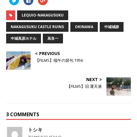
リ
a
リ
ッ
c
ッ
ク
e
ク
し
b
し
LEQUIO-NAKAGUSUKU
て
o
て
T
o
G
w
k
o
NAKAGUSUKU CASTLE RUINS
OKINAWA
中城城跡
i
で
o
t
共
g
t
有
l
中城高原ホテル
高良一
e
す
e
r
る
+
で
に
で
共
は
共
PREVIOUS
有
ク
有
(
リ
(
【FILMS】端午の節句 1956
新
ッ
新
し
ク
し
い
し
い
ウ
て
ウ
ィ
く
ィ
NEXT
ン
だ
ン
ド
さ
ド
【FILMS】旧 運天港
ウ
い
ウ
で
(
で
開
新
開
き
し
き
ま
い
ま
す
ウ
す
)
ィ
)
ン
3 COMMENTS
ド
ウ
で
開
トシキ
き
ま
2024年5月2日 AT 04:42