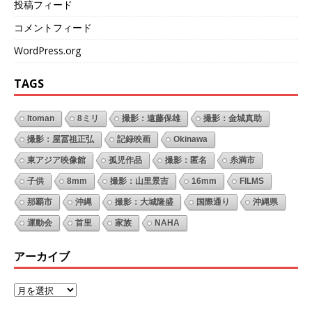
投稿フィード
コメントフィード
WordPress.org
TAGS
Itoman
8ミリ
撮影：遠藤保雄
撮影：金城真助
撮影：屋冨祖正弘
記録映画
Okinawa
東アジア映像館
孤児作品
撮影：匿名
糸満市
子供
8mm
撮影：山里景吉
16mm
FILMS
那覇市
沖縄
撮影：大城隆盛
国際通り
沖縄県
運動会
首里
家族
NAHA
アーカイブ