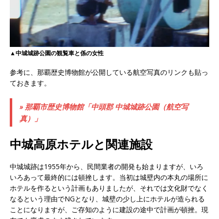
▲中城城跡公園の観覧車と係の女性
参考に、那覇歴史博物館が公開している航空写真のリンクも貼っ
ておきます。
» 那覇市歴史博物館「中頭郡 中城城跡公園（航空写
真）」
中城高原ホテルと関連施設
中城城跡は1955年から、民間業者の開発も始まりますが、いろ
いろあって最終的には頓挫します。当初は城壁内の本丸の場所に
ホテルを作るという計画もありましたが、それでは文化財でなく
なるという理由でNGとなり、城壁の少し上にホテルが造られる
ことになりますが、ご存知のように建設の途中で計画が頓挫。現