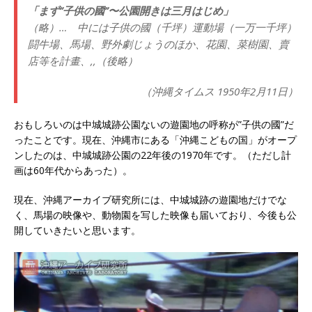
「まず”子供の國”〜公園開きは三月はじめ」
（略）… 中には子供の國（千坪）運動場（一万一千坪）
闘牛場、馬場、野外劇じょうのほか、花園、菜樹園、賣
店等を計畫、,,（後略）
（沖縄タイムス 1950年2月11日）
おもしろいのは中城城跡公園ないの遊園地の呼称が”子供の國”だ
ったことです。現在、沖縄市にある「沖縄こどもの国」がオープ
ンしたのは、中城城跡公園の22年後の1970年です。（ただし計
画は60年代からあった）。
現在、沖縄アーカイブ研究所には、中城城跡の遊園地だけでな
く、馬場の映像や、動物園を写した映像も届いており、今後も公
開していきたいと思います。