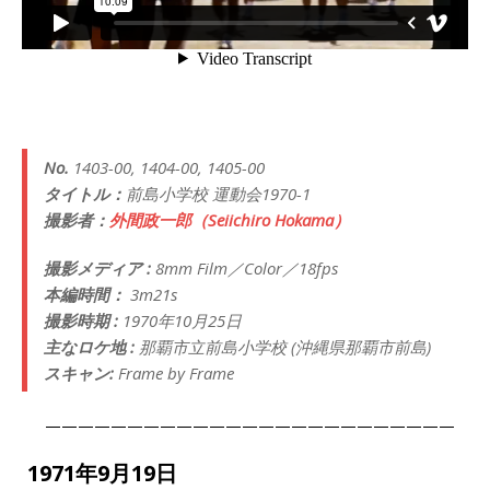
No.
1403-00, 1404-00, 1405-00
タイトル：
前島小学校 運動会1970-1
撮影者：
外間政一郎（Seiichiro Hokama）
撮影メディア :
8mm Film／Color／18fps
本編時間：
3m21s
撮影時期 :
1970年10月25日
主なロケ地 :
那覇市立前島小学校 (沖縄県那覇市前島)
スキャン:
Frame by Frame
—————————————————————————
1971年9月19日