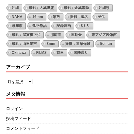
沖縄
撮影：大城隆盛
撮影：金城真助
沖縄県
NAHA
16mm
家族
撮影：匿名
子供
糸満市
孤児作品
記録映画
8ミリ
撮影：屋冨祖正弘
那覇市
運動会
東アジア映像館
撮影：山里景吉
8mm
撮影：遠藤保雄
Itoman
Okinawa
FILMS
首里
国際通り
アーカイブ
メタ情報
ログイン
投稿フィード
コメントフィード