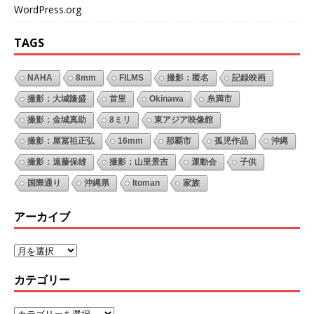
WordPress.org
TAGS
NAHA
8mm
FILMS
撮影：匿名
記録映画
撮影：大城隆盛
首里
Okinawa
糸満市
撮影：金城真助
8ミリ
東アジア映像館
撮影：屋冨祖正弘
16mm
那覇市
孤児作品
沖縄
撮影：遠藤保雄
撮影：山里景吉
運動会
子供
国際通り
沖縄県
Itoman
家族
アーカイブ
カテゴリー