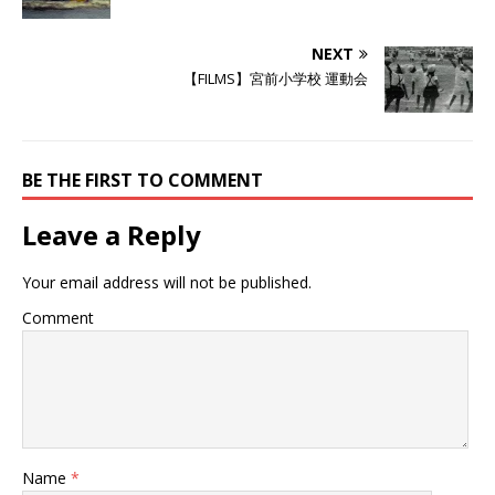
し
ク
し
い
し
い
ウ
て
ウ
ィ
く
ィ
NEXT
ン
だ
ン
ド
さ
ド
【FILMS】宮前小学校 運動会
ウ
い
ウ
で
(
で
開
新
開
き
し
き
ま
い
ま
す
ウ
す
)
ィ
)
ン
BE THE FIRST TO COMMENT
ド
ウ
で
Leave a Reply
開
き
ま
す
Your email address will not be published.
)
Comment
Name
*