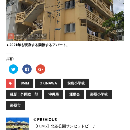
▲2021年も現存する隣接するアパート。
共有:
ク
F
ク
リ
a
リ
ッ
c
ッ
ク
e
ク
し
b
し
8MM
OKINAWA
前島小学校
て
o
て
T
o
G
w
k
o
撮影：外間政一郎
沖縄県
運動会
那覇小学校
i
で
o
t
共
g
t
有
l
那覇市
e
す
e
r
る
+
で
に
で
共
は
共
PREVIOUS
有
ク
有
(
リ
(
【FILMS】北谷公園サンセットビーチ
新
ッ
新