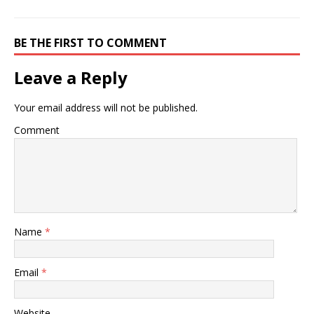
ウ
い
ウ
で
(
で
開
新
開
き
し
き
BE THE FIRST TO COMMENT
ま
い
ま
す
ウ
す
)
ィ
)
ン
Leave a Reply
ド
ウ
で
開
Your email address will not be published.
き
ま
す
Comment
)
Name
*
Email
*
Website