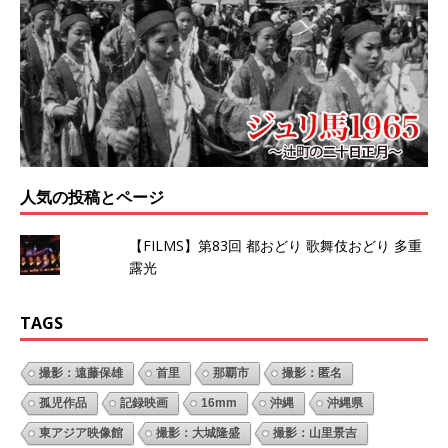
人気の投稿とページ
【FILMS】第83回 都おどり 歌舞伎おどり 多重
露光
TAGS
撮影：遠藤保雄
首里
那覇市
撮影：匿名
孤児作品
記録映画
16mm
沖縄
沖縄県
東アジア映像館
撮影：大城隆盛
撮影：山里景吉