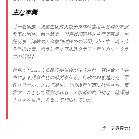
主な事業
【一般開放、児童生徒成人親子身体障害者等各種の水泳
教室の開催。県外選手、指導者招聘強化合宿等実施、世
紀従事・消防の人命救助訓練での活用、小・中・高・大
学等の授業、ボランティア水泳クラブ・首里カッパクラ
ブの活動】
特色：有志による建設委員会が設立され、寄付金と手弁
当による児童生徒の勤労奉仕等、行政の枠を越えた「手
作りプール」として誕生。その後首里市に移管され、市
営プールとして運営される。上水道の内当初は、龍潭池
より水を引き、ろ過して利用していた。
（文：真喜屋力）