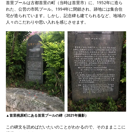
首里プールは古都首里の町（当時は首里市）に、1952年に造ら
れた、公営の市民プール。1994年に閉鎖され、跡地には集合住
宅が造られています。しかし、記念碑も建てられるなど、地域の
人々のこだわりや思い入れを感じさせます。
▲首里桃原町にある首里プールの碑（2021年撮影）
この碑文を読めばだいたいのことがわかるので、そのままここに