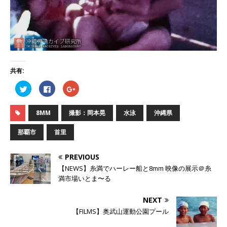
共有:
ク
F
ク
リ
a
リ
ッ
c
ッ
ク
e
ク
し
b
し
8MM
撮影：岡本晃
水泳
沖縄県
て
o
て
T
o
G
w
k
o
那覇市
首里
i
で
o
t
共
g
t
有
l
e
す
e
PREVIOUS
r
る
+
で
に
で
【NEWS】糸満でハーレー船と8mm 映像の展示＠糸
共
は
共
有
ク
有
満市場いとま〜る
(
リ
(
新
ッ
新
し
ク
し
NEXT
い
し
い
ウ
て
ウ
【FILMS】奥武山運動公園プール
ィ
く
ィ
ン
だ
ン
ド
さ
ド