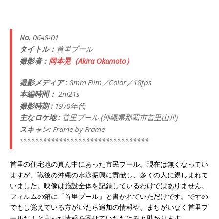
No.
0648-01
タイトル：
首里プール
撮影者：
岡本晃（Akira Okamoto）
撮影メディア :
8mm Film／Color／18fps
本編時間：
2m21s
撮影時期 :
1970年代
主なロケ地 :
首里プール
(沖縄県那覇市首里山川)
スキャン:
Frame by Frame
*********************************
首里の住宅地の真ん中にあった市民プール。現在は無くなってい
ますが、戦後の沖縄の水泳振興に貢献し、多くの人に親しまれて
いました。映像は施設全体を記録しているわけではありません。
フィルムの箱に「首里プール」と書かれていただけです。ですの
でもし覚えている方がいたら追加の情報や、まちがいなく首里プ
ールだ！と言った情報を寄せていただけると助かります。