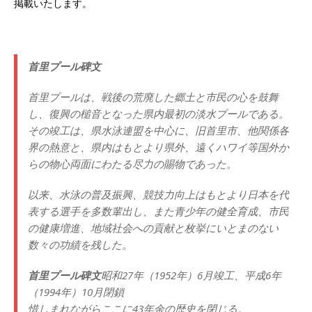
掲載いたします。
首里プール碑文
首里プールは、戦後の荒廃した郷土と市民の心を鼓舞
し、復興の槌音となった県内最初の淡水プールである。
その竣工は、県水泳連盟を中心に、旧首里市、他関係各
界の熱意と、県内はもとより県外、遠くハワイ等国外か
らの物心両面にわたる尽力の賜物であった。
以来、水泳の普及振興、競技力向上はもとより日本を代
表する選手を多数輩出し、また青少年の健全育成、市民
の健康増進、地域社会への貢献と枚挙にいとまのない
数々の功績を残した。
首里プール碑文
昭和27年（1952年）6月竣工、平成6年
（1994年）10月閉鎖
惜しまれながらここに43年余の歴史を閉じる。