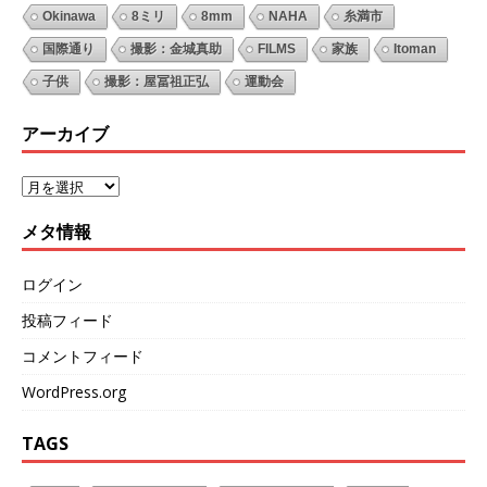
Okinawa
8ミリ
8mm
NAHA
糸満市
国際通り
撮影：金城真助
FILMS
家族
Itoman
子供
撮影：屋冨祖正弘
運動会
アーカイブ
メタ情報
ログイン
投稿フィード
コメントフィード
WordPress.org
TAGS