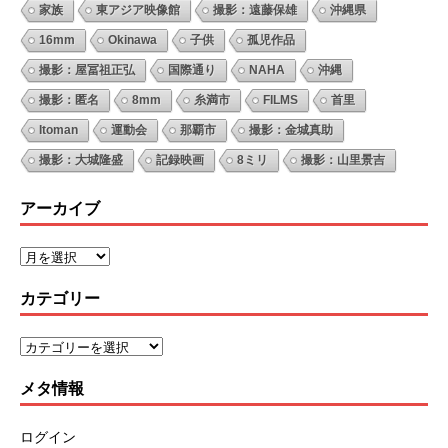
家族
東アジア映像館
撮影：遠藤保雄
沖縄県
16mm
Okinawa
子供
孤児作品
撮影：屋冨祖正弘
国際通り
NAHA
沖縄
撮影：匿名
8mm
糸満市
FILMS
首里
Itoman
運動会
那覇市
撮影：金城真助
撮影：大城隆盛
記録映画
8ミリ
撮影：山里景吉
アーカイブ
カテゴリー
メタ情報
ログイン