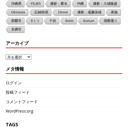
沖縄県
FILMS
撮影：匿名
沖縄
撮影：大城隆盛
Okinawa
記録映画
16mm
撮影：遠藤保雄
家族
那覇市
8ミリ
子供
8mm
Itoman
国際通り
糸満市
アーカイブ
メタ情報
ログイン
投稿フィード
コメントフィード
WordPress.org
TAGS