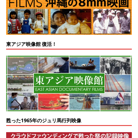
東アジア映像館 復活！
甦った1965年のジュリ馬行列映像