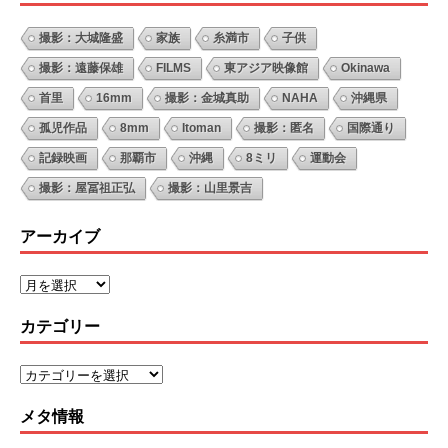
撮影：大城隆盛
家族
糸満市
子供
撮影：遠藤保雄
FILMS
東アジア映像館
Okinawa
首里
16mm
撮影：金城真助
NAHA
沖縄県
孤児作品
8mm
Itoman
撮影：匿名
国際通り
記録映画
那覇市
沖縄
8ミリ
運動会
撮影：屋冨祖正弘
撮影：山里景吉
アーカイブ
カテゴリー
メタ情報