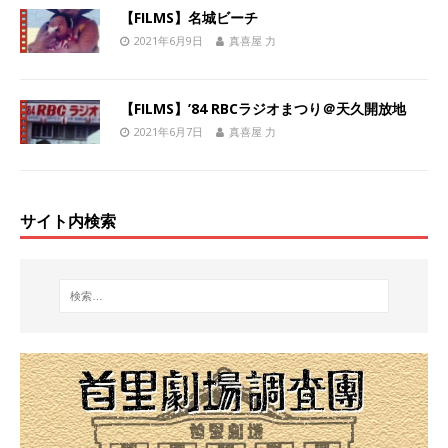
【FILMS】名城ビーチ
2021年6月9日
真喜屋 力
【FILMS】’84 RBCラジオまつり＠天久開放地
2021年6月7日
真喜屋 力
サイト内検索