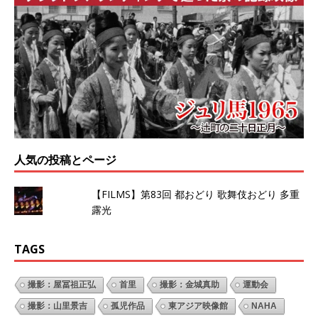
人気の投稿とページ
【FILMS】第83回 都おどり 歌舞伎おどり 多重
露光
TAGS
撮影：屋冨祖正弘
首里
撮影：金城真助
運動会
撮影：山里景吉
孤児作品
東アジア映像館
NAHA