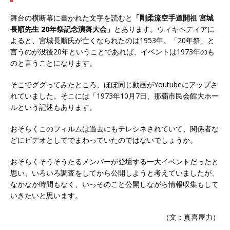
舞台の横断幕に書かれた文字を読むと
「剛柔流空手道開祖 宮城
長順先生 20年祭記念演舞大会」
とあります。ウィキペディアに
よると、宮城長順氏が亡くなられたのは1953年。「20年祭」と
言うのが没後20年ということであれば、イベントは1973年のも
のと言うことになります。
そこでググってみたところ、ほぼ同じ動画がYoutubeにアップさ
れていました。そこには「1973年10月7日、那覇市民会館大ホー
ルという記述もあります。
おそらくこのフィルムは過去にもテレシネされていて、関係者な
どにビデオとしてでまわっていたのではないでしょうか。
おそらくそうそうたるメンバーが登壇する一大イベントだったと
思い、いろいろ調査をしてから公開しようと考えていましたが、
なかなか時間もなく、いっそのこと公開しながら情報収集もして
いきたいと思います。
（文：真喜屋力）