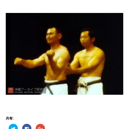
共有:
ク
F
ク