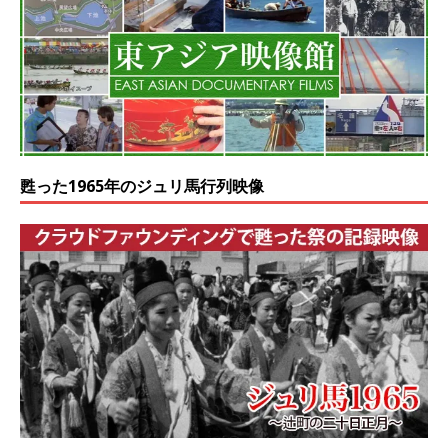
甦った1965年のジュリ馬行列映像