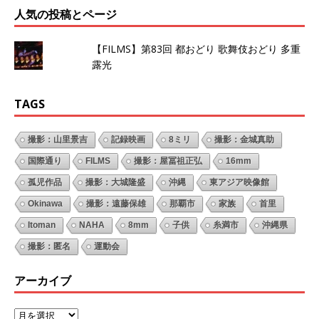
人気の投稿とページ
【FILMS】第83回 都おどり 歌舞伎おどり 多重
露光
TAGS
撮影：山里景吉
記録映画
8ミリ
撮影：金城真助
国際通り
FILMS
撮影：屋冨祖正弘
16mm
孤児作品
撮影：大城隆盛
沖縄
東アジア映像館
Okinawa
撮影：遠藤保雄
那覇市
家族
首里
Itoman
NAHA
8mm
子供
糸満市
沖縄県
撮影：匿名
運動会
アーカイブ