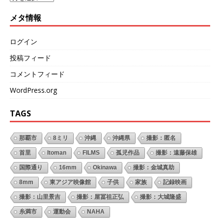
メタ情報
ログイン
投稿フィード
コメントフィード
WordPress.org
TAGS
那覇市
8ミリ
沖縄
沖縄県
撮影：匿名
首里
Itoman
FILMS
孤児作品
撮影：遠藤保雄
国際通り
16mm
Okinawa
撮影：金城真助
8mm
東アジア映像館
子供
家族
記録映画
撮影：山里景吉
撮影：屋冨祖正弘
撮影：大城隆盛
糸満市
運動会
NAHA