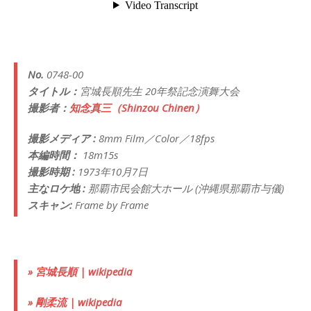
No.
0748-00
タイトル：
宮城長順先生 20年祭記念演舞大会
撮影者：
知念真三（Shinzou Chinen）
撮影メディア :
8mm Film／Color／18fps
本編時間：
18m15s
撮影時期 :
1973年10月7日
主なロケ地 :
那覇市民会館大ホール (沖縄県那覇市与儀)
スキャン:
Frame by Frame
» 宮城長順 | wikipedia
» 剛柔流 | wikipedia