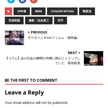
リ
a
リ
ッ
c
ッ
ク
e
ク
し
b
し
20年祭
8MM
CHOJUN MIYAGI
剛柔流
て
o
て
T
o
G
w
k
o
宮城長順
撮影：知念真三
空手
i
で
o
t
共
g
t
有
l
e
す
e
PREVIOUS
r
る
+
で
に
で
サウダージ８mmフィルム「移民編」
共
は
共
有
ク
有
(
リ
(
新
ッ
新
し
ク
し
NEXT
い
し
い
ウ
て
ウ
【コラム】あの日あの瞬間の沖縄に静かにトリップし
ィ
く
ィ
ン
だ
ン
ていた 新垣睦美
ド
さ
ド
ウ
い
ウ
で
(
で
開
新
開
き
し
き
BE THE FIRST TO COMMENT
ま
い
ま
す
ウ
す
)
ィ
)
ン
Leave a Reply
ド
ウ
で
開
Your email address will not be published.
き
ま