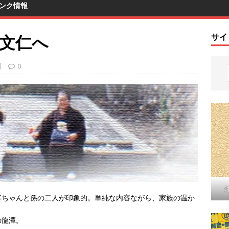
ンク情報
摩文仁へ
サイ
縄
0
婆ちゃんと孫の二人が印象的。単純な内容ながら、家族の温か
の龍潭。