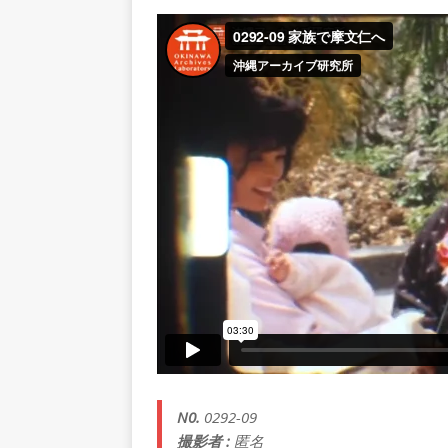
N0.
0292-09
撮影者 :
匿名