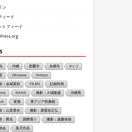
イン
フィード
ントフィード
Press.org
S
供
沖縄
那覇市
糸満市
8ミリ
里
Okinawa
Itoman
影：金城真助
FILMS
記録映画
6mm
NAHA
撮影：大城隆盛
沖縄県
mm
家族
東アジア映像館
影：山里景吉
撮影：屋冨祖正弘
影：匿名
国際通り
撮影：遠藤保雄
動会
孤児作品