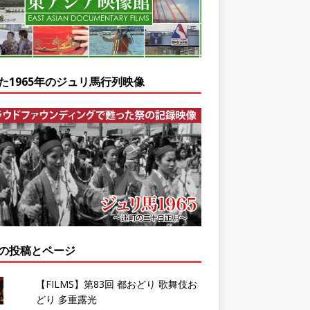
た1965年のジュリ馬行列映像
の投稿とページ
【FILMS】第83回 都おどり 歌舞伎お
どり 多重露光