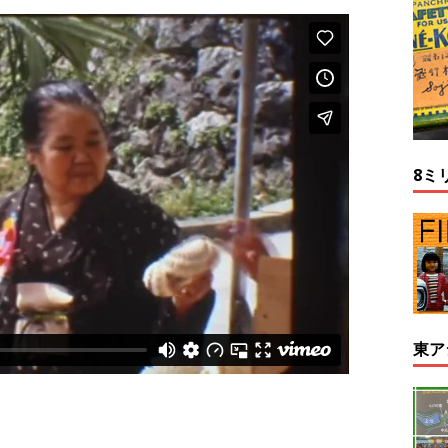
8ミ
東ア