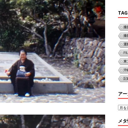
TAG
撮
撮
運
FI
東
沖
記
アー
メタ