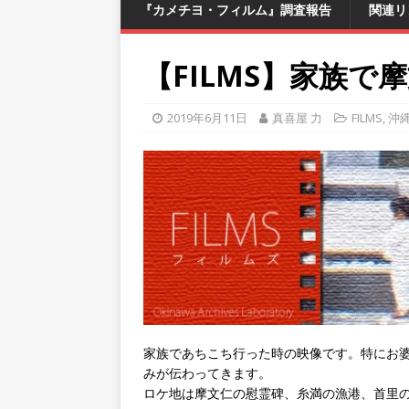
『カメチヨ・フィルム』調査報告
関連リ
【FILMS】家族で
2019年6月11日
真喜屋 力
FILMS
,
沖
家族であちこち行った時の映像です。特にお
みが伝わってきます。
ロケ地は摩文仁の慰霊碑、糸満の漁港、首里