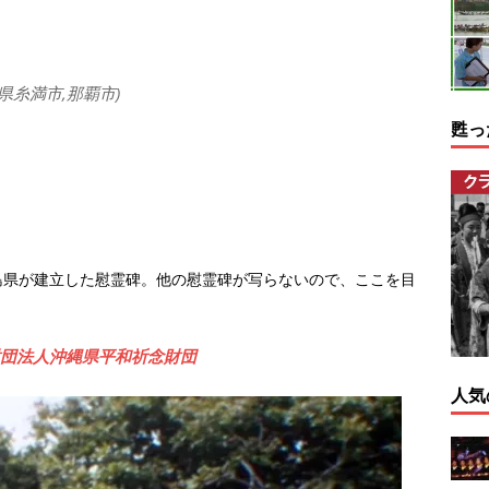
県糸満市,那覇市)
甦っ
島県が建立した慰霊碑。他の慰霊碑が写らないので、ここを目
益財団法人沖縄県平和祈念財団
人気