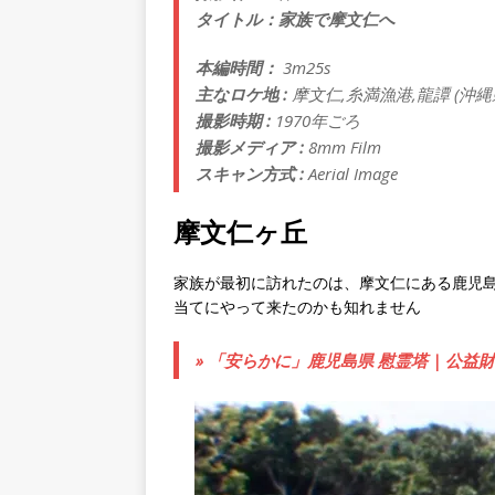
タイトル：家族で摩文仁へ
本編時間：
3m25s
主なロケ地 :
摩文仁,糸満漁港,龍譚 (沖縄
撮影時期 :
1970年ごろ
撮影メディア :
8mm Film
スキャン方式 :
Aerial Image
摩文仁ヶ丘
家族が最初に訪れたのは、摩文仁にある鹿児
当てにやって来たのかも知れません
» 「安らかに」鹿児島県 慰霊塔 | 公