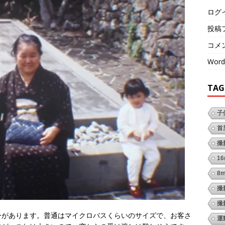
ログ
投稿
コメ
Word
TAG
子
首
撮
1
8
撮
撮
ーがあります。普通はマイクロバスくらいのサイズで、お客さ
運