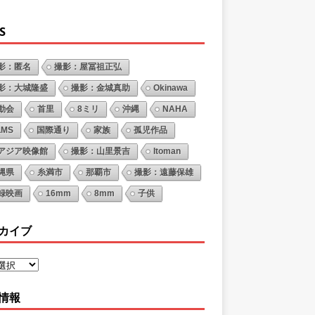
S
影：匿名
撮影：屋冨祖正弘
影：大城隆盛
撮影：金城真助
Okinawa
動会
首里
8ミリ
沖縄
NAHA
LMS
国際通り
家族
孤児作品
アジア映像館
撮影：山里景吉
Itoman
縄県
糸満市
那覇市
撮影：遠藤保雄
録映画
16mm
8mm
子供
カイブ
情報