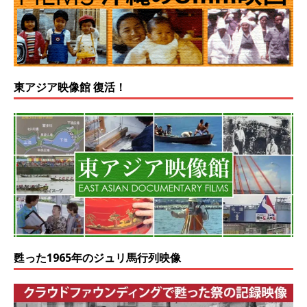
東アジア映像館 復活！
甦った1965年のジュリ馬行列映像