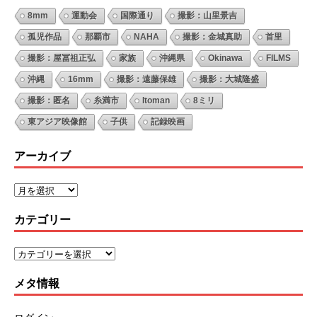
8mm
運動会
国際通り
撮影：山里景吉
孤児作品
那覇市
NAHA
撮影：金城真助
首里
撮影：屋冨祖正弘
家族
沖縄県
Okinawa
FILMS
沖縄
16mm
撮影：遠藤保雄
撮影：大城隆盛
撮影：匿名
糸満市
Itoman
8ミリ
東アジア映像館
子供
記録映画
アーカイブ
カテゴリー
メタ情報