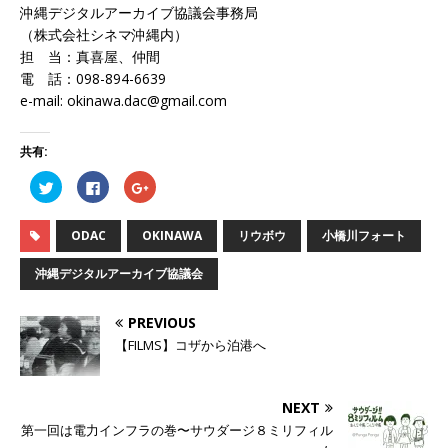
沖縄デジタルアーカイブ協議会事務局
（株式会社シネマ沖縄内）
担 当：真喜屋、仲間
電 話：098-894-6639
e-mail: okinawa.dac@gmail.com
共有:
ク
F
ク
リ
a
リ
ッ
c
ッ
ク
e
ク
し
b
し
ODAC
OKINAWA
リウボウ
小橋川フォート
て
o
て
T
o
G
w
k
o
沖縄デジタルアーカイブ協議会
i
で
o
t
共
g
t
有
l
e
す
e
PREVIOUS
r
る
+
で
に
で
【FILMS】コザから泊港へ
共
は
共
有
ク
有
(
リ
(
新
ッ
新
し
ク
し
NEXT
い
し
い
ウ
て
ウ
第一回は電力インフラの巻〜サウダージ８ミリフィル
ィ
く
ィ
ン
だ
ン