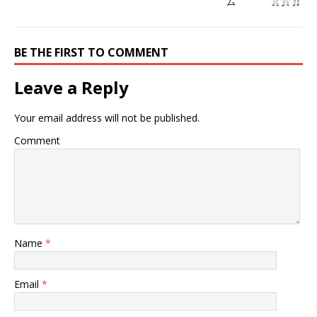
ム
ド
さ
ド
ウ
い
ウ
で
(
で
開
新
開
き
し
き
BE THE FIRST TO COMMENT
ま
い
ま
す
ウ
す
)
ィ
)
ン
Leave a Reply
ド
ウ
で
開
Your email address will not be published.
き
ま
す
Comment
)
Name
*
Email
*