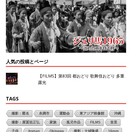
人気の投稿とページ
【FILMS】第83回 都おどり 歌舞伎おどり 多重
露光
TAGS
撮影：匿名
糸満市
運動会
東アジア映像館
沖縄
撮影：屋冨祖正弘
家族
孤児作品
FILMS
首里
子供
Itoman
Okinawa
撮影：大城隆盛
16mm