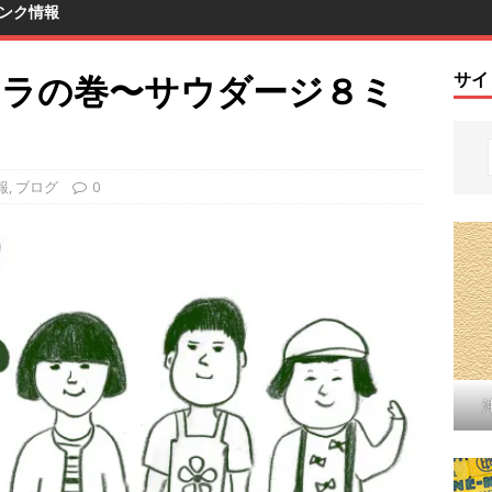
ンク情報
フラの巻〜サウダージ８ミ
サイ
報
,
ブログ
0