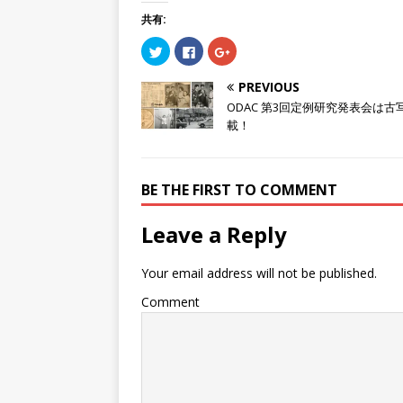
共有:
ク
F
ク
リ
a
リ
ッ
c
ッ
ク
e
ク
PREVIOUS
し
b
し
て
o
て
ODAC 第3回定例研究発表会は古
T
o
G
w
k
o
載！
i
で
o
t
共
g
t
有
l
e
す
e
r
る
+
BE THE FIRST TO COMMENT
で
に
で
共
は
共
有
ク
有
(
リ
(
Leave a Reply
新
ッ
新
し
ク
し
い
し
い
ウ
て
ウ
Your email address will not be published.
ィ
く
ィ
ン
だ
ン
ド
さ
ド
Comment
ウ
い
ウ
で
(
で
開
新
開
き
し
き
ま
い
ま
す
ウ
す
)
ィ
)
ン
ド