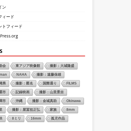
イン
フィード
ントフィード
Press.org
S
動会
東アジア映像館
撮影：大城隆盛
oman
NAHA
撮影：遠藤保雄
縄県
撮影：匿名
国際通り
FILMS
覇市
記録映画
撮影：山里景吉
満市
沖縄
撮影：金城真助
Okinawa
里
撮影：屋冨祖正弘
家族
8mm
供
8ミリ
16mm
孤児作品