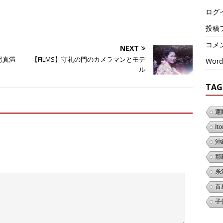
ログ
投稿
コメ
NEXT
写真満
【FILMS】守礼の門のカメラマンとモデ
Word
ル
TAG
運
It
沖
那
糸
首
子