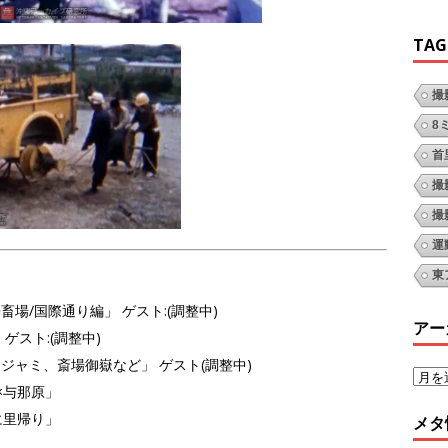
TAG
撮
8
首
撮
撮
運
東
畜場/国際通り編」 ゲスト:(調整中)
アー
ゲスト:(調整中)
ジャミ、斎場御嶽など」 ゲスト(調整中)
×与那原」
に里帰り」
メタ