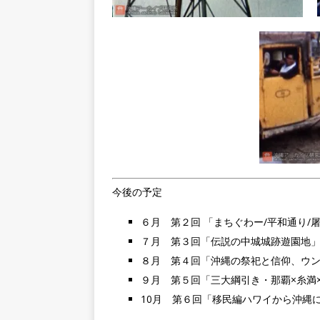
今後の予定
６月 第２回 「まちぐわー/平和通り/屠
７月 第３回「伝説の中城城跡遊園地」 
８月 第４回「沖縄の祭祀と信仰、ウン
９月 第５回「三大綱引き・那覇×糸満
10月 第６回「移民編ハワイから沖縄