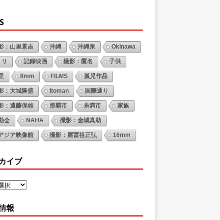
S
影：山里景吉
沖縄
沖縄県
Okinawa
ミリ
記録映画
撮影：匿名
子供
里
8mm
FILMS
孤児作品
影：大城隆盛
Itoman
国際通り
影：遠藤保雄
那覇市
糸満市
家族
動会
NAHA
撮影：金城真助
アジア映像館
撮影：屋冨祖正弘
16mm
カイブ
情報