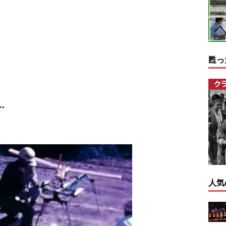
甦っ
ん。
人気