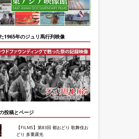
た1965年のジュリ馬行列映像
の投稿とページ
【FILMS】第83回 都おどり 歌舞伎お
どり 多重露光