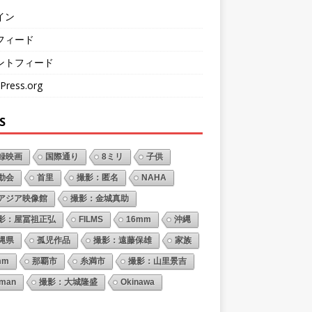
イン
フィード
ントフィード
Press.org
S
録映画
国際通り
8ミリ
子供
動会
首里
撮影：匿名
NAHA
アジア映像館
撮影：金城真助
影：屋冨祖正弘
FILMS
16mm
沖縄
縄県
孤児作品
撮影：遠藤保雄
家族
mm
那覇市
糸満市
撮影：山里景吉
oman
撮影：大城隆盛
Okinawa