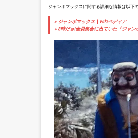
ジャンボマックスに関する詳細な情報は以下
» ジャンボマックス | wikiペディア
» 8時だョ!全員集合に出ていた『ジャ