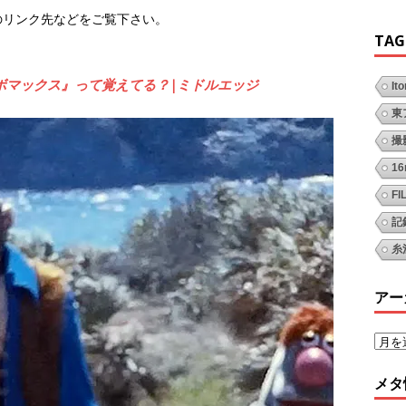
のリンク先などをご覧下さい。
TAG
ンボマックス』って覚えてる？|ミドルエッジ
It
東
撮
1
FI
記
糸
アー
メタ