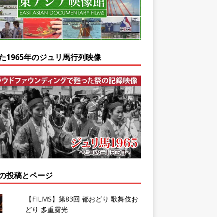
た1965年のジュリ馬行列映像
の投稿とページ
【FILMS】第83回 都おどり 歌舞伎お
どり 多重露光