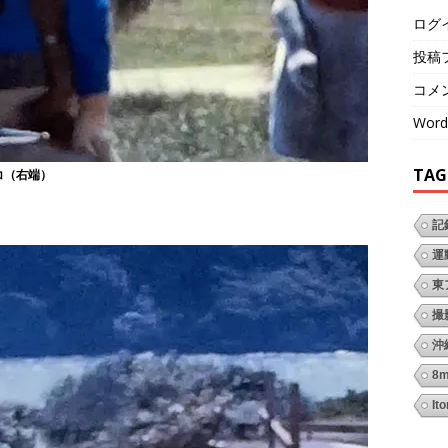
ログ
投稿
コメ
Word
TAG
コ（右端）
記
運
東
撮
沖
8
It