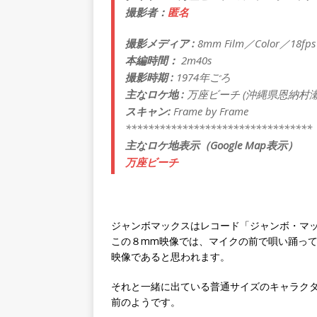
撮影者：
匿名
撮影メディア :
8mm Film／Color／18fps
本編時間：
2m40s
撮影時期 :
1974年ごろ
主なロケ地 :
万座ビーチ (沖縄県恩納村瀬
スキャン:
Frame by Frame
*********************************
主なロケ地表示（Google Map表示）
万座ビーチ
ジャンボマックスはレコード「ジャンボ・マ
この８mm映像では、マイクの前で唄い踊って
映像であると思われます。
それと一緒に出ている普通サイズのキャラクター
前のようです。