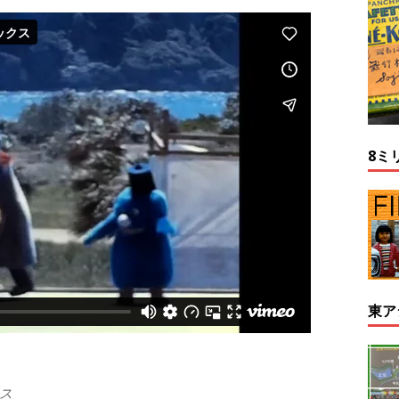
8ミ
東ア
ス