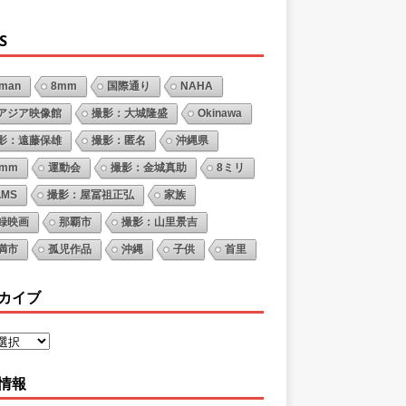
S
oman
8mm
国際通り
NAHA
アジア映像館
撮影：大城隆盛
Okinawa
影：遠藤保雄
撮影：匿名
沖縄県
6mm
運動会
撮影：金城真助
8ミリ
LMS
撮影：屋冨祖正弘
家族
録映画
那覇市
撮影：山里景吉
満市
孤児作品
沖縄
子供
首里
カイブ
情報