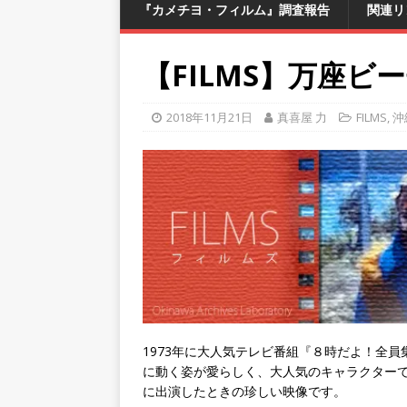
『カメチヨ・フィルム』調査報告
関連リ
【FILMS】万座
2018年11月21日
真喜屋 力
FILMS
,
沖
1973年に大人気テレビ番組『８時だよ！全
に動く姿が愛らしく、大人気のキャラクター
に出演したときの珍しい映像です。