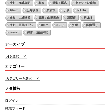
撮影：金城真助
家族
撮影：匿名
東アジア映像館
16mm
記録映画
糸満市
子供
NAHA
撮影：大城隆盛
撮影：山里景吉
那覇市
FILMS
撮影：屋冨祖正弘
8mm
8ミリ
沖縄
国際通り
Itoman
撮影：遠藤保雄
アーカイブ
カテゴリー
メタ情報
ログイン
投稿フィード