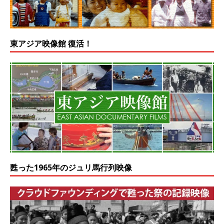
東アジア映像館 復活！
甦った1965年のジュリ馬行列映像