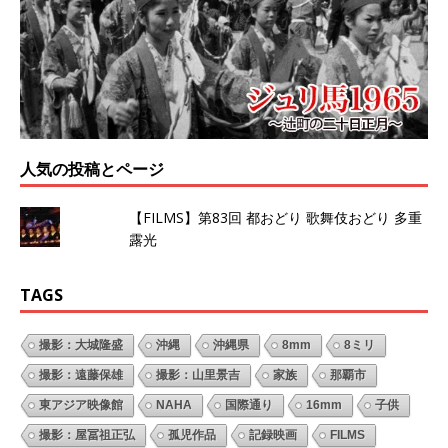
人気の投稿とページ
【FILMS】第83回 都おどり 歌舞伎おどり 多重
露光
TAGS
撮影：大城隆盛
沖縄
沖縄県
8mm
8ミリ
撮影：遠藤保雄
撮影：山里景吉
家族
那覇市
東アジア映像館
NAHA
国際通り
16mm
子供
撮影：屋冨祖正弘
孤児作品
記録映画
FILMS