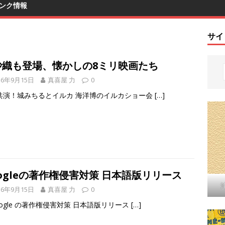
ンク情報
サイ
沙織も登場、懐かしの8ミリ映画たち
16年9月15日
真喜屋 力
0
共演！城みちるとイルカ 海洋博のイルカショー会
[…]
ogleの著作権侵害対策 日本語版リリース
16年9月15日
真喜屋 力
0
ogle の著作権侵害対策 日本語版リリース
[…]