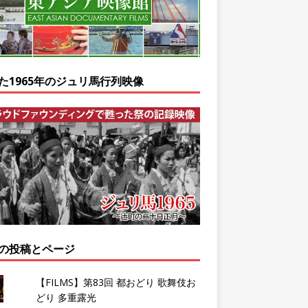
た1965年のジュリ馬行列映像
の投稿とページ
【FILMS】第83回 都おどり 歌舞伎お
どり 多重露光