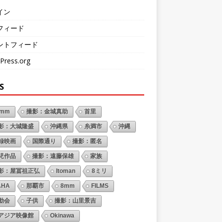
イン
フィード
ントフィード
Press.org
S
6mm
撮影：金城真助
首里
影：大城隆盛
沖縄県
糸満市
沖縄
録映画
国際通り
撮影：匿名
児作品
撮影：遠藤保雄
家族
影：屋冨祖正弘
Itoman
8ミリ
AHA
那覇市
8mm
FILMS
動会
子供
撮影：山里景吉
アジア映像館
Okinawa