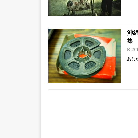
沖
集
20
あな