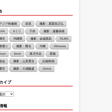
S
アジア映像館
首里
撮影：屋冨祖正弘
AHA
8ミリ
子供
撮影：遠藤保雄
満市
沖縄県
撮影：金城真助
FILMS
際通り
撮影：匿名
沖縄
Okinawa
oman
8mm
孤児作品
家族
動会
撮影：山里景吉
記録映画
覇市
撮影：大城隆盛
16mm
カイブ
情報