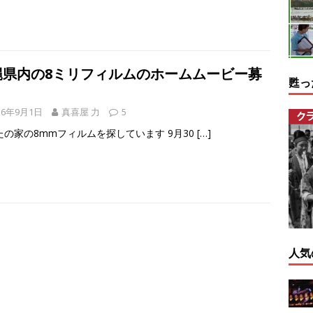
縄県内の8ミリフィルムのホームムービー募
甦っ
16年9月1日
真喜屋 力
5
たの家の8mmフィルムを探しています 9月30
[…]
人気