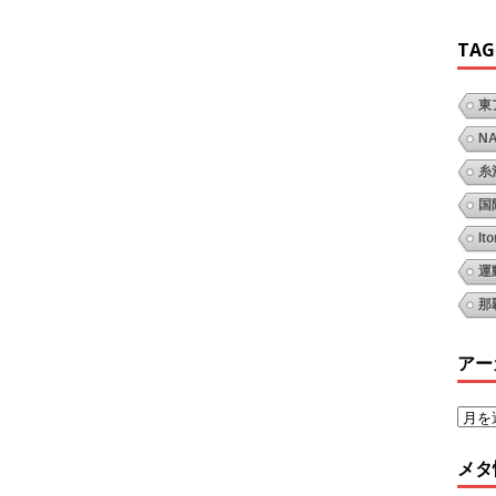
TAG
東
N
糸
国
It
運
那
アー
メタ