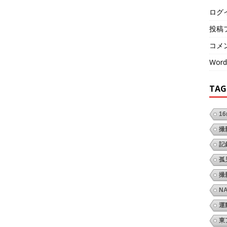
ログ
投稿
コメ
Word
TAG
1
撮
記
孤
撮
N
運
東