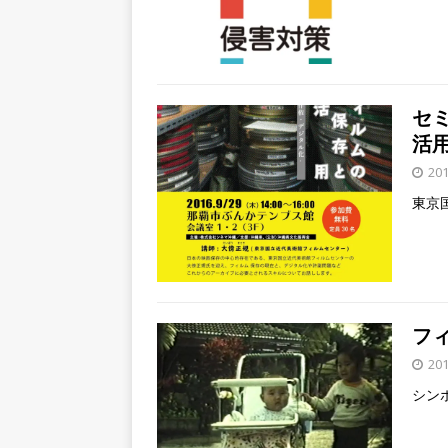
セ
活
20
東京
フ
20
シン