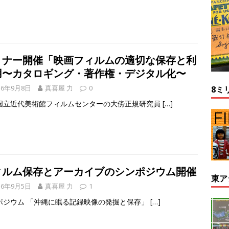
ミナー開催「映画フィルムの適切な保存と利
用〜カタロギング・著作権・デジタル化〜
16年9月8日
真喜屋 力
0
8ミ
国立近代美術館フィルムセンターの大傍正規研究員
[…]
ィルム保存とアーカイブのシンポジウム開催
東ア
16年9月5日
真喜屋 力
1
ポジウム 「沖縄に眠る記録映像の発掘と保存」
[…]