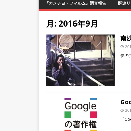
『カメチヨ・フィルム』調査報告
関連リ
月:
2016年9月
南
20
夢の
Go
20
「Go