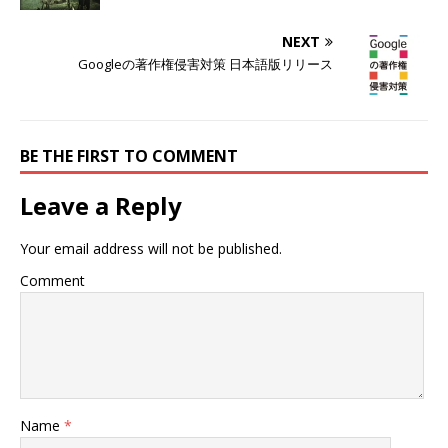
(
リ
(
新
ッ
新
し
ク
し
NEXT
い
し
い
ウ
て
ウ
Googleの著作権侵害対策 日本語版リリース
ィ
く
ィ
ン
だ
ン
ド
さ
ド
ウ
い
ウ
で
(
で
開
新
開
き
し
き
ま
い
ま
BE THE FIRST TO COMMENT
す
ウ
す
)
ィ
)
ン
Leave a Reply
ド
ウ
で
開
Your email address will not be published.
き
ま
す
Comment
)
Name
*