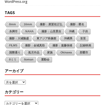
WordPress.org
TAGS
8mm
16mm
撮影：屋冨祖正弘
撮影：匿名
糸満市
NAHA
撮影：山里景吉
沖縄
子供
撮影：大城隆盛
東アジア映像館
沖縄県
首里
FILMS
撮影：金城真助
撮影：遠藤保雄
記録映画
国際通り
孤児作品
家族
Okinawa
那覇市
8ミリ
Itoman
運動会
アーカイブ
カテゴリー