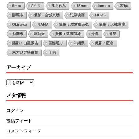
8mm
8ミリ
孤児作品
16mm
Itoman
家族
那覇市
撮影：金城真助
記録映画
FILMS
Okinawa
NAHA
撮影：屋冨祖正弘
撮影：大城隆盛
糸満市
運動会
撮影：遠藤保雄
沖縄
首里
撮影：山里景吉
国際通り
沖縄県
撮影：匿名
東アジア映像館
子供
アーカイブ
メタ情報
ログイン
投稿フィード
コメントフィード