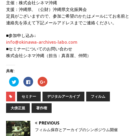
主催：株式会社シネマ沖縄
支援：沖縄県、（公財）沖縄県文化振興会
定員がございますので、参加ご希望のかたはメールにてお名前と
連絡先を添えて下記メールアドレスまでご連絡ください。
■参加申し込み↓
info@okinawa-archives-labo.com
■セミナーについてのお問い合わせ
株式会社シネマ沖縄（担当：真喜屋、仲間）
共有:
ク
F
ク
リ
a
リ
ッ
c
ッ
ク
e
ク
し
b
し
セミナー
デジタルアーカイブ
フィルム
て
o
て
T
o
G
w
k
o
大傍正規
著作権
i
で
o
t
共
g
t
有
l
e
す
e
PREVIOUS
r
る
+
で
に
で
フィルム保存とアーカイブのシンポジウム開催
共
は
共
有
ク
有