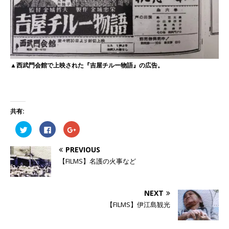
▲西武門会館で上映された『吉屋チルー物語』の広告。
共有:
ク
F
ク
リ
a
リ
ッ
c
ッ
ク
e
ク
PREVIOUS
し
b
し
て
o
て
【FILMS】名護の火事など
T
o
G
w
k
o
i
で
o
t
共
g
t
有
l
NEXT
e
す
e
r
る
+
【FILMS】伊江島観光
で
に
で
共
は
共
有
ク
有
(
リ
(