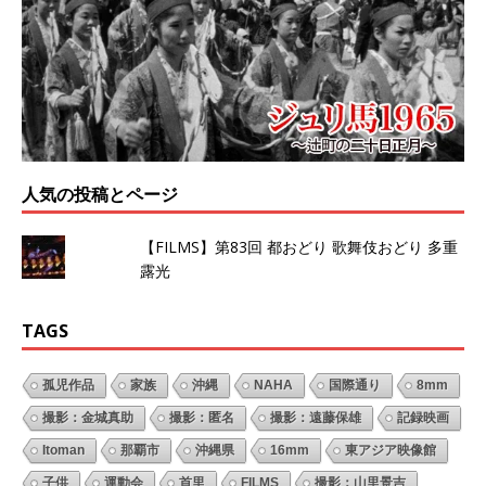
人気の投稿とページ
【FILMS】第83回 都おどり 歌舞伎おどり 多重
露光
TAGS
孤児作品
家族
沖縄
NAHA
国際通り
8mm
撮影：金城真助
撮影：匿名
撮影：遠藤保雄
記録映画
Itoman
那覇市
沖縄県
16mm
東アジア映像館
子供
運動会
首里
FILMS
撮影：山里景吉