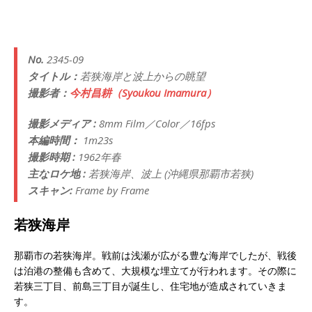
No.
2345-09
タイトル：
若狭海岸と波上からの眺望
撮影者：
今村昌耕（Syoukou Imamura）
撮影メディア :
8mm Film／Color／16fps
本編時間：
1m23s
撮影時期 :
1962年春
主なロケ地 :
若狭海岸、波上 (沖縄県那覇市若狭)
スキャン:
Frame by Frame
若狭海岸
那覇市の若狭海岸。戦前は浅瀬が広がる豊な海岸でしたが、戦後
は泊港の整備も含めて、大規模な埋立てが行われます。その際に
若狭三丁目、前島三丁目が誕生し、住宅地が造成されていきま
す。