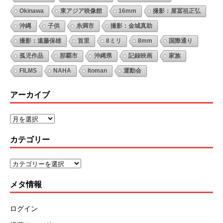
Okinawa
東アジア映像館
16mm
撮影：屋冨祖正弘
沖縄
子供
糸満市
撮影：金城真助
撮影：遠藤保雄
首里
8ミリ
8mm
国際通り
孤児作品
那覇市
沖縄県
記録映画
家族
FILMS
NAHA
Itoman
運動会
アーカイブ
カテゴリー
メタ情報
ログイン