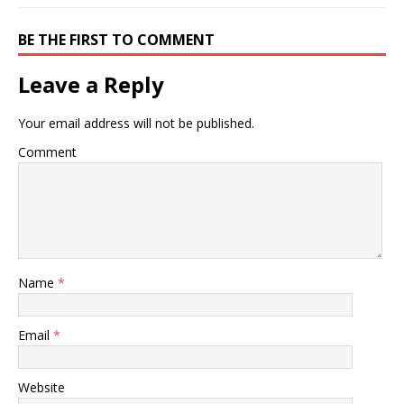
新
ッ
新
し
ク
し
い
し
い
BE THE FIRST TO COMMENT
ウ
て
ウ
ィ
く
ィ
ン
だ
ン
ド
さ
ド
Leave a Reply
ウ
い
ウ
で
(
で
開
新
開
き
し
き
Your email address will not be published.
ま
い
ま
す
ウ
す
)
ィ
)
Comment
ン
ド
ウ
で
開
き
ま
す
)
Name
*
Email
*
Website