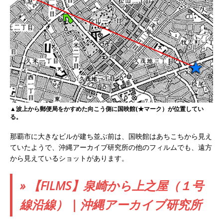
▲波上から郵便局をかすめた向こう側に国映館(★マーク）が位置してい
る。
那覇市に大きなビルが建ち並ぶ前は、国映館はあちこちから見え
ていたようで、沖縄アーカイブ研究所の他のフィルムでも、遠方
から見えているショットがあります。
» 【FILMS】泉崎から上之屋（１号
線沿線） | 沖縄アーカイブ研究所