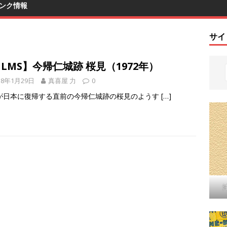
ンク情報
サイ
ILMS】今帰仁城跡 桜見（1972年）
18年1月29日
真喜屋 力
0
が日本に復帰する直前の今帰仁城跡の桜見のようす
[…]