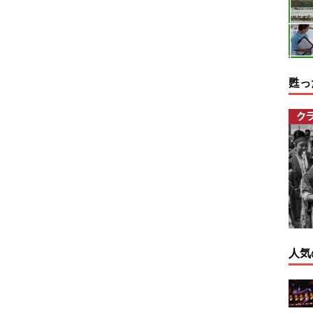
甦っ
人気