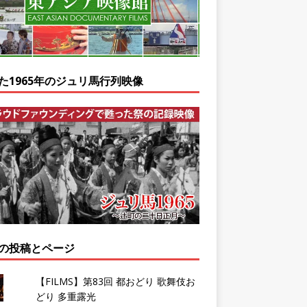
た1965年のジュリ馬行列映像
の投稿とページ
【FILMS】第83回 都おどり 歌舞伎お
どり 多重露光