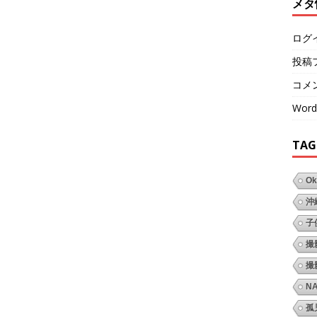
メタ
ログ
投稿
コメ
Word
TAG
Ok
沖
子
撮
撮
N
孤