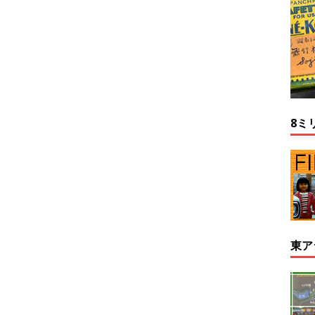
8ミ
東ア