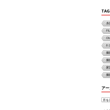
TAG
糸
FI
Ok
8
撮
撮
家
撮
アー