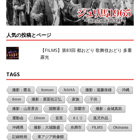
人気の投稿とページ
【FILMS】第83回 都おどり 歌舞伎おどり 多重
露光
TAGS
撮影：匿名
Itoman
NAHA
撮影：遠藤保雄
沖縄
8mm
撮影：屋冨祖正弘
家族
子供
撮影：山里景吉
国際通り
那覇市
撮影：金城真助
運動会
16mm
首里
8ミリ
孤児作品
沖縄県
撮影：大城隆盛
糸満市
FILMS
Okinawa
記録映画
東アジア映像館