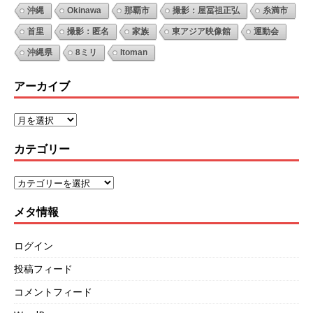
沖縄
Okinawa
那覇市
撮影：屋冨祖正弘
糸満市
首里
撮影：匿名
家族
東アジア映像館
運動会
沖縄県
8ミリ
Itoman
アーカイブ
カテゴリー
メタ情報
ログイン
投稿フィード
コメントフィード