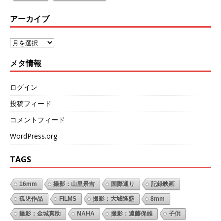
アーカイブ
メタ情報
ログイン
投稿フィード
コメントフィード
WordPress.org
TAGS
16mm
撮影：山里景吉
国際通り
記録映画
孤児作品
FILMS
撮影：大城隆盛
8mm
撮影：金城真助
NAHA
撮影：遠藤保雄
子供