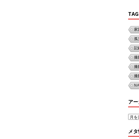
TAG
家
孤
記
撮
撮
撮
N
アー
メタ