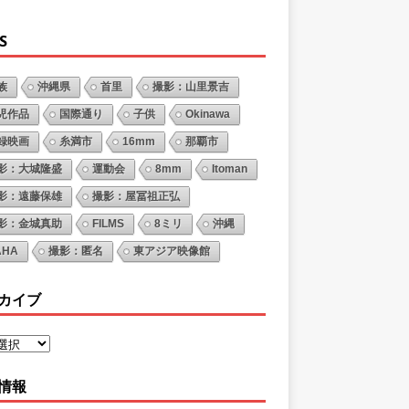
S
族
沖縄県
首里
撮影：山里景吉
児作品
国際通り
子供
Okinawa
録映画
糸満市
16mm
那覇市
影：大城隆盛
運動会
8mm
Itoman
影：遠藤保雄
撮影：屋冨祖正弘
影：金城真助
FILMS
8ミリ
沖縄
AHA
撮影：匿名
東アジア映像館
カイブ
情報