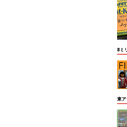
8ミ
東ア