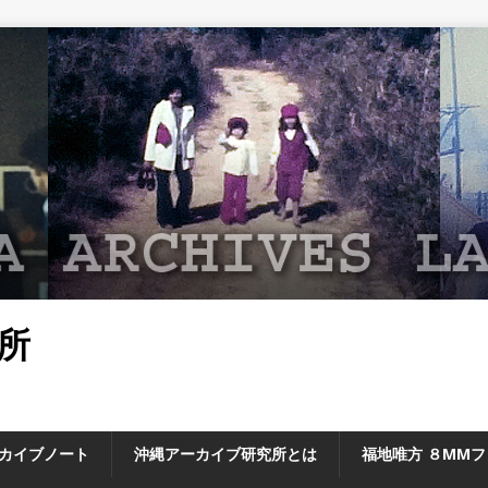
所
カイブノート
沖縄アーカイブ研究所とは
福地唯方 ８MM