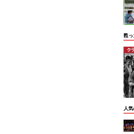
甦っ
人気