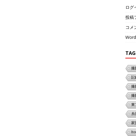
ログ
投稿
コメ
Word
TAG
撮
記
撮
撮
東
糸
家
It