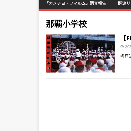
『カメチヨ・フィルム』調査報告
関連リ
那覇小学校
【F
20
現在