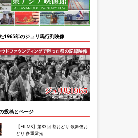
た1965年のジュリ馬行列映像
の投稿とページ
【FILMS】第83回 都おどり 歌舞伎お
どり 多重露光