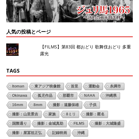
人気の投稿とページ
【FILMS】第83回 都おどり 歌舞伎おどり 多重
露光
TAGS
Itoman
東アジア映像館
首里
運動会
糸満市
Okinawa
孤児作品
那覇市
NAHA
沖縄県
16mm
8mm
撮影：遠藤保雄
子供
撮影：山里景吉
家族
8ミリ
撮影：匿名
国際通り
撮影：金城真助
FILMS
撮影：大城隆盛
撮影：屋冨祖正弘
記録映画
沖縄