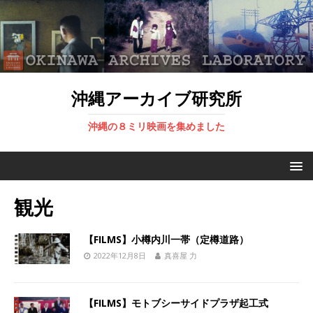
沖縄アーカイブ研究所
沖縄の８ミリ映画を集めました
観光
【FILMS】小樽内川一帯（定樽道路）
2022年12月8日
真喜屋 力
【FILMS】モトブシーサイドプラザ起工式