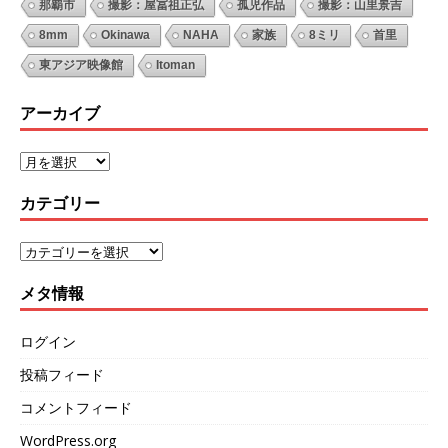
那覇市
撮影：屋冨祖正弘
孤児作品
撮影：山里景吉
8mm
Okinawa
NAHA
家族
8ミリ
首里
東アジア映像館
Itoman
アーカイブ
カテゴリー
メタ情報
ログイン
投稿フィード
コメントフィード
WordPress.org