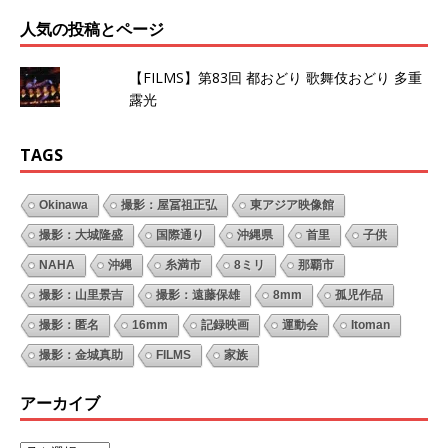
人気の投稿とページ
【FILMS】第83回 都おどり 歌舞伎おどり 多重
露光
TAGS
Okinawa
撮影：屋冨祖正弘
東アジア映像館
撮影：大城隆盛
国際通り
沖縄県
首里
子供
NAHA
沖縄
糸満市
8ミリ
那覇市
撮影：山里景吉
撮影：遠藤保雄
8mm
孤児作品
撮影：匿名
16mm
記録映画
運動会
Itoman
撮影：金城真助
FILMS
家族
アーカイブ