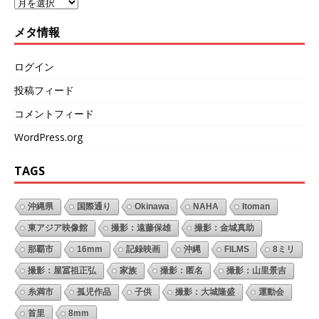
メタ情報
ログイン
投稿フィード
コメントフィード
WordPress.org
TAGS
沖縄県
国際通り
Okinawa
NAHA
Itoman
東アジア映像館
撮影：遠藤保雄
撮影：金城真助
那覇市
16mm
記録映画
沖縄
FILMS
8ミリ
撮影：屋冨祖正弘
家族
撮影：匿名
撮影：山里景吉
糸満市
孤児作品
子供
撮影：大城隆盛
運動会
首里
8mm