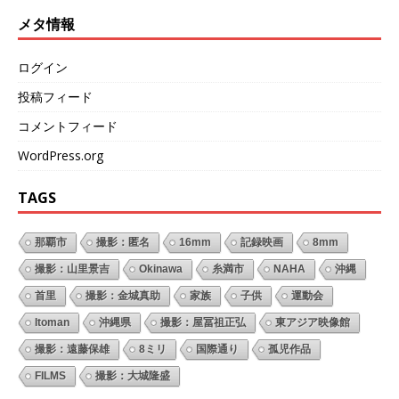
メタ情報
ログイン
投稿フィード
コメントフィード
WordPress.org
TAGS
那覇市
撮影：匿名
16mm
記録映画
8mm
撮影：山里景吉
Okinawa
糸満市
NAHA
沖縄
首里
撮影：金城真助
家族
子供
運動会
Itoman
沖縄県
撮影：屋冨祖正弘
東アジア映像館
撮影：遠藤保雄
8ミリ
国際通り
孤児作品
FILMS
撮影：大城隆盛