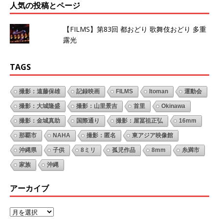
人気の投稿とページ
【FILMS】第83回 都おどり 歌舞伎おどり 多重
露光
TAGS
撮影：遠藤保雄
記録映画
FILMS
Itoman
運動会
撮影：大城隆盛
撮影：山里景吉
首里
Okinawa
撮影：金城真助
国際通り
撮影：屋冨祖正弘
16mm
那覇市
NAHA
撮影：匿名
東アジア映像館
沖縄県
子供
8ミリ
孤児作品
8mm
糸満市
家族
沖縄
アーカイブ