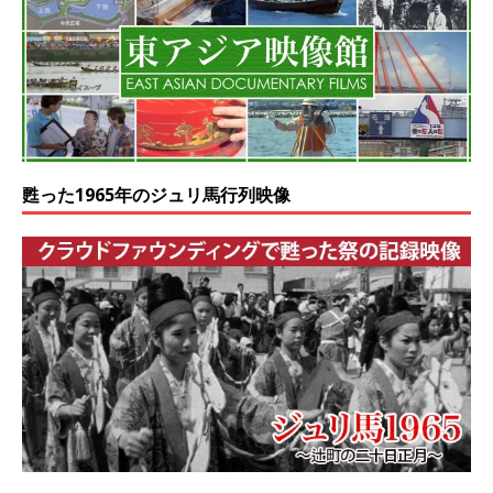
甦った1965年のジュリ馬行列映像