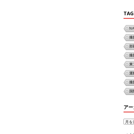
TAG
N
撮
那
撮
東
運
撮
国
アー