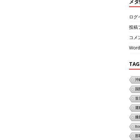
メタ
ログ
投稿
コメ
Word
TAG
沖
国
首
運
撮
It
那