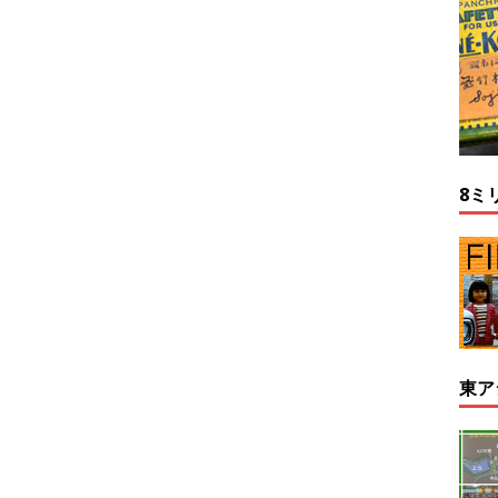
8ミ
東ア