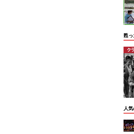
甦っ
人気