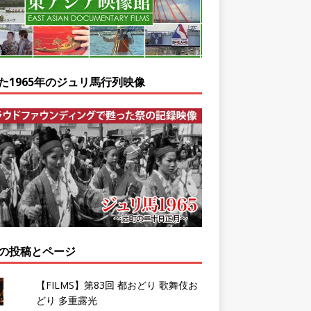
た1965年のジュリ馬行列映像
の投稿とページ
【FILMS】第83回 都おどり 歌舞伎お
どり 多重露光