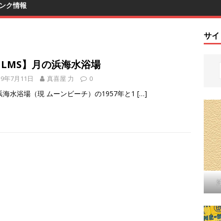
ンク情報
サイ
ILMS】月の浜海水浴場
19年7月11日
真喜屋 力
0
浜海水浴場（現 ムーンビーチ）の1957年と1
[…]