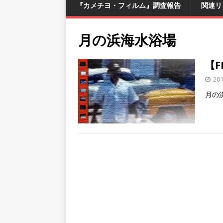
『カメチヨ・フィルム』調査報告
関連リ
月の浜海水浴場
【F
20
月の