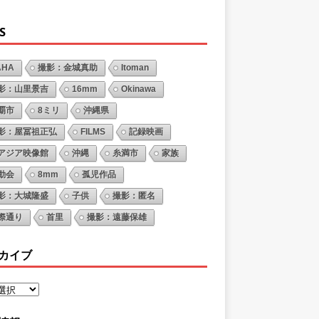
S
AHA
撮影：金城真助
Itoman
影：山里景吉
16mm
Okinawa
覇市
8ミリ
沖縄県
影：屋冨祖正弘
FILMS
記録映画
アジア映像館
沖縄
糸満市
家族
動会
8mm
孤児作品
影：大城隆盛
子供
撮影：匿名
際通り
首里
撮影：遠藤保雄
カイブ