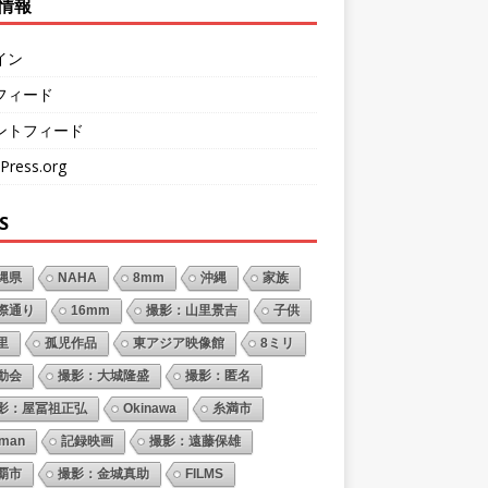
情報
イン
フィード
ントフィード
Press.org
S
縄県
NAHA
8mm
沖縄
家族
際通り
16mm
撮影：山里景吉
子供
里
孤児作品
東アジア映像館
8ミリ
動会
撮影：大城隆盛
撮影：匿名
影：屋冨祖正弘
Okinawa
糸満市
oman
記録映画
撮影：遠藤保雄
覇市
撮影：金城真助
FILMS