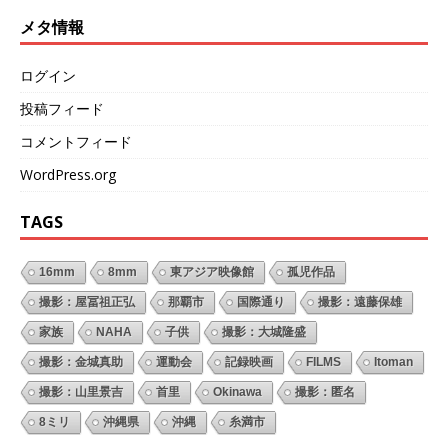
メタ情報
ログイン
投稿フィード
コメントフィード
WordPress.org
TAGS
16mm
8mm
東アジア映像館
孤児作品
撮影：屋冨祖正弘
那覇市
国際通り
撮影：遠藤保雄
家族
NAHA
子供
撮影：大城隆盛
撮影：金城真助
運動会
記録映画
FILMS
Itoman
撮影：山里景吉
首里
Okinawa
撮影：匿名
8ミリ
沖縄県
沖縄
糸満市