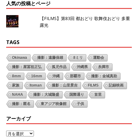
人気の投稿とページ
【FILMS】第83回 都おどり 歌舞伎おどり 多重
露光
TAGS
Okinawa
撮影：遠藤保雄
8ミリ
運動会
撮影：屋冨祖正弘
孤児作品
沖縄県
糸満市
8mm
16mm
沖縄
那覇市
撮影：金城真助
家族
Itoman
撮影：山里景吉
FILMS
記録映画
NAHA
撮影：大城隆盛
国際通り
首里
撮影：匿名
東アジア映像館
子供
アーカイブ