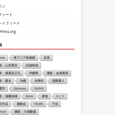
イン
フィード
ントフィード
Press.org
S
6mm
東アジア映像館
首里
影：山里景吉
記録映画
影：屋冨祖正弘
沖縄県
撮影：金城真助
影：匿名
沖縄
糸満市
国際通り
覇市
Okinawa
NAHA
影：遠藤保雄
8mm
家族
8ミリ
児作品
運動会
FILMS
子供
oman
撮影：大城隆盛