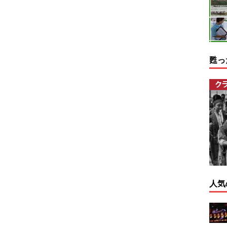
甦っ
人気