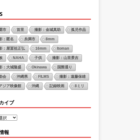
S
覇市
首里
撮影：金城真助
孤児作品
影：匿名
糸満市
8mm
影：屋冨祖正弘
16mm
Itoman
族
NAHA
子供
撮影：山里景吉
影：大城隆盛
Okinawa
国際通り
動会
沖縄県
FILMS
撮影：遠藤保雄
アジア映像館
沖縄
記録映画
8ミリ
カイブ
情報