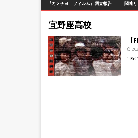
『カメチヨ・フィルム』調査報告
関連リ
宜野座高校
【F
20
19