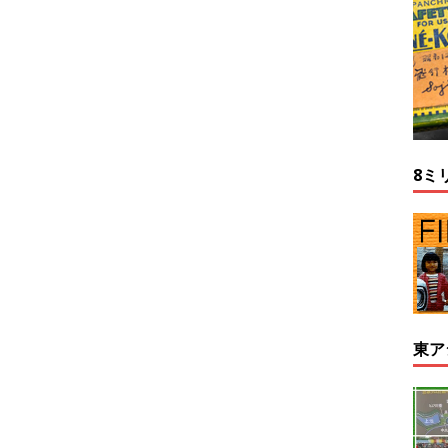
8ミ
東ア