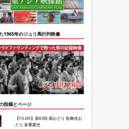
た1965年のジュリ馬行列映像
の投稿とページ
【FILMS】第83回 都おどり 歌舞伎お
どり 多重露光