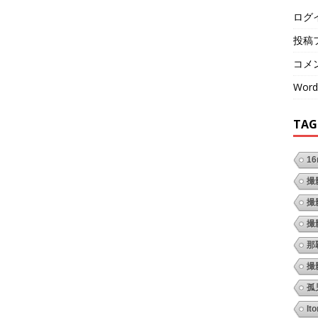
ログ
投稿
コメ
Word
TAG
1
撮
撮
撮
那
撮
孤
It