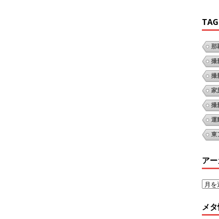
TAG
那
撮
撮
家
撮
運
東
アー
メタ