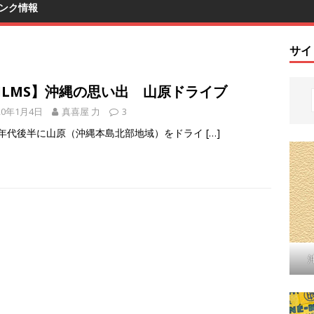
ンク情報
サイ
ILMS】沖縄の思い出 山原ドライブ
20年1月4日
真喜屋 力
3
50年代後半に山原（沖縄本島北部地域）をドライ
[…]