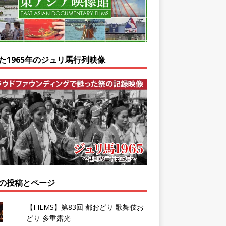
た1965年のジュリ馬行列映像
の投稿とページ
【FILMS】第83回 都おどり 歌舞伎お
どり 多重露光