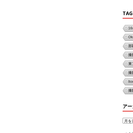
TAG
1
Ok
那
撮
東
撮
It
撮
アー