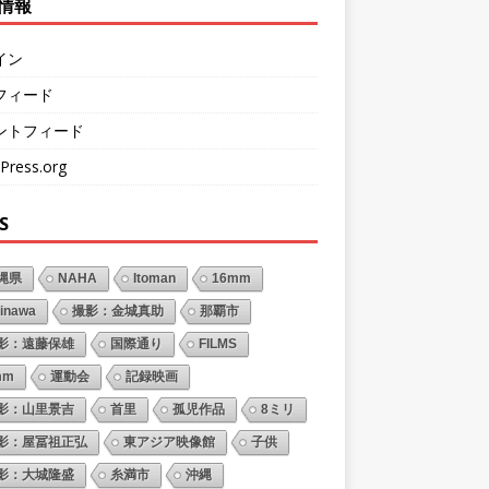
情報
イン
フィード
ントフィード
Press.org
S
縄県
NAHA
Itoman
16mm
inawa
撮影：金城真助
那覇市
影：遠藤保雄
国際通り
FILMS
mm
運動会
記録映画
影：山里景吉
首里
孤児作品
8ミリ
影：屋冨祖正弘
東アジア映像館
子供
影：大城隆盛
糸満市
沖縄