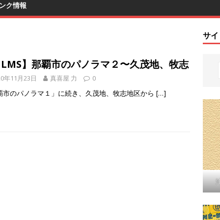
ンク情報
サイ
FILMS】那覇市のパノラマ２〜久茂地、牧志
20年11月23日
真喜屋 力
0
覇市のパノラマ１」に続き、久茂地、牧志地区から
[…]