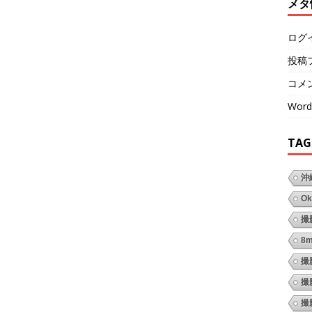
メタ
ログ
投稿
コメ
Word
TAG
沖
Ok
撮
8
撮
撮
撮