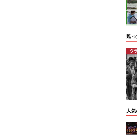
甦っ
人気