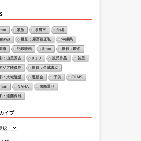
S
6mm
家族
糸満市
沖縄
inawa
撮影：屋冨祖正弘
沖縄県
覇市
記録映画
8mm
撮影：匿名
影：山里景吉
8ミリ
孤児作品
首里
アジア映像館
撮影：金城真助
影：大城隆盛
運動会
子供
FILMS
oman
NAHA
国際通り
影：遠藤保雄
カイブ