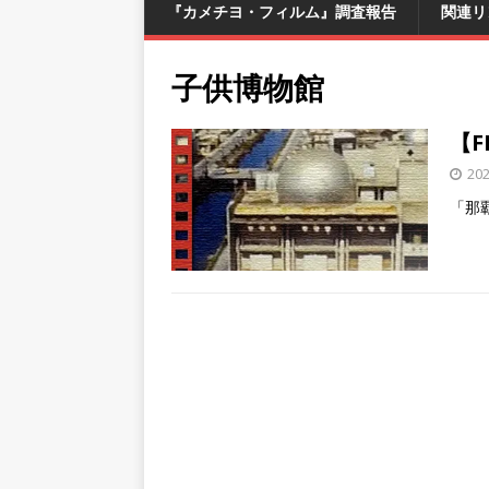
『カメチヨ・フィルム』調査報告
関連リ
子供博物館
【
20
「那