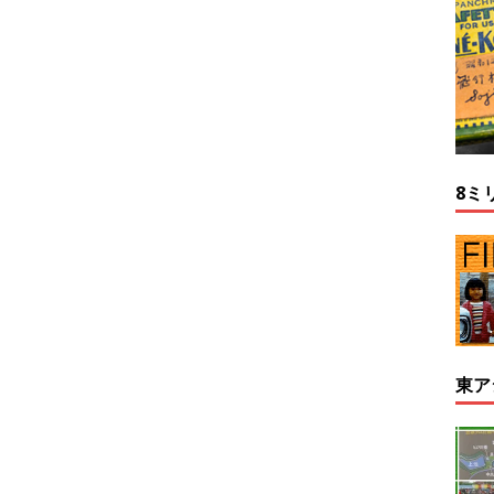
8ミ
東ア